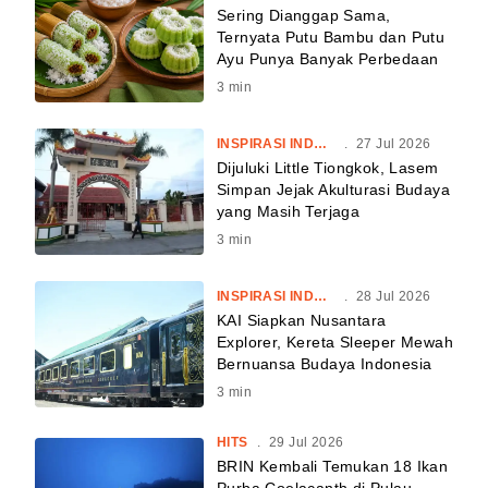
Sering Dianggap Sama,
Ternyata Putu Bambu dan Putu
Ayu Punya Banyak Perbedaan
3
min
INSPIRASI INDONESIA
.
27 Jul 2026
Dijuluki Little Tiongkok, Lasem
Simpan Jejak Akulturasi Budaya
yang Masih Terjaga
3
min
INSPIRASI INDONESIA
.
28 Jul 2026
KAI Siapkan Nusantara
Explorer, Kereta Sleeper Mewah
Bernuansa Budaya Indonesia
3
min
HITS
.
29 Jul 2026
BRIN Kembali Temukan 18 Ikan