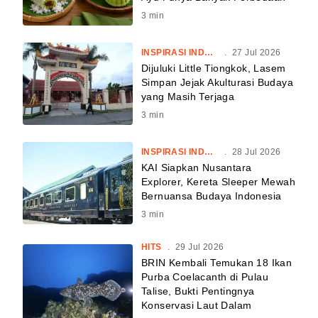
3
min
INSPIRASI INDONESIA
.
27 Jul 2026
Dijuluki Little Tiongkok, Lasem
Simpan Jejak Akulturasi Budaya
yang Masih Terjaga
3
min
INSPIRASI INDONESIA
.
28 Jul 2026
KAI Siapkan Nusantara
Explorer, Kereta Sleeper Mewah
Bernuansa Budaya Indonesia
3
min
HITS
.
29 Jul 2026
BRIN Kembali Temukan 18 Ikan
Purba Coelacanth di Pulau
Talise, Bukti Pentingnya
Konservasi Laut Dalam