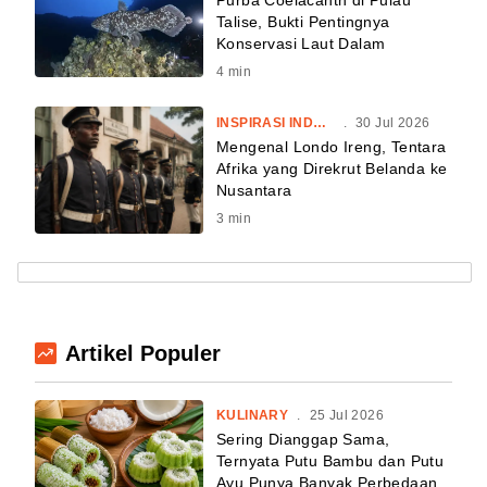
Purba Coelacanth di Pulau
Talise, Bukti Pentingnya
Konservasi Laut Dalam
4
min
INSPIRASI INDONESIA
.
30 Jul 2026
Mengenal Londo Ireng, Tentara
Afrika yang Direkrut Belanda ke
Nusantara
3
min
Artikel Populer
KULINARY
.
25 Jul 2026
Sering Dianggap Sama,
Ternyata Putu Bambu dan Putu
Ayu Punya Banyak Perbedaan