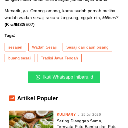
Menarik, ya. Omong-omong, kamu sudah pernah melihat
wadah-wadah sesaji secara langsung, nggak nih,
Millens?
(Kra/IB32/E07)
Tags:
sesajen
Wadah Sesaji
Sesaji dari daun pisang
buang sesaji
Tradisi Jawa Tengah
Ikuti Whatsapp Inibaru.id
Artikel Populer
KULINARY
.
25 Jul 2026
Sering Dianggap Sama,
Ternyata Putu Bambu dan Putu