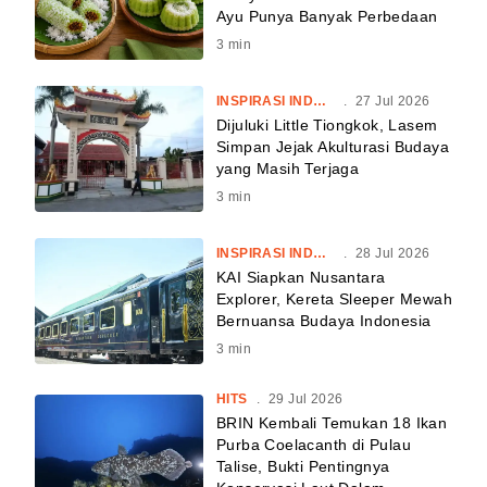
Ayu Punya Banyak Perbedaan
3
min
INSPIRASI INDONESIA
.
27 Jul 2026
Dijuluki Little Tiongkok, Lasem
Simpan Jejak Akulturasi Budaya
yang Masih Terjaga
3
min
INSPIRASI INDONESIA
.
28 Jul 2026
KAI Siapkan Nusantara
Explorer, Kereta Sleeper Mewah
Bernuansa Budaya Indonesia
3
min
HITS
.
29 Jul 2026
BRIN Kembali Temukan 18 Ikan
Purba Coelacanth di Pulau
Talise, Bukti Pentingnya