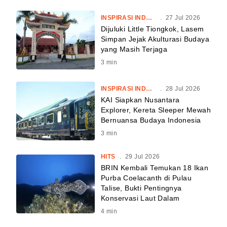
INSPIRASI INDONESIA
.
27 Jul 2026
Dijuluki Little Tiongkok, Lasem
Simpan Jejak Akulturasi Budaya
yang Masih Terjaga
3
min
INSPIRASI INDONESIA
.
28 Jul 2026
KAI Siapkan Nusantara
Explorer, Kereta Sleeper Mewah
Bernuansa Budaya Indonesia
3
min
HITS
.
29 Jul 2026
BRIN Kembali Temukan 18 Ikan
Purba Coelacanth di Pulau
Talise, Bukti Pentingnya
Konservasi Laut Dalam
4
min