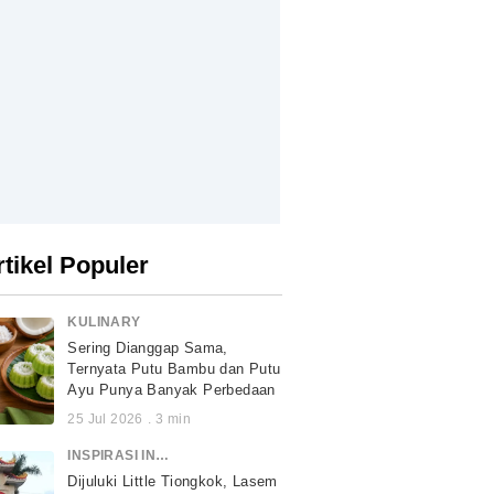
rtikel Populer
KULINARY
Sering Dianggap Sama,
Ternyata Putu Bambu dan Putu
Ayu Punya Banyak Perbedaan
25 Jul 2026
.
3
min
INSPIRASI INDONESIA
Dijuluki Little Tiongkok, Lasem