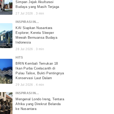
Simpan Jejak Akulturasi
Budaya yang Masih Terjaga
27 Jul 2026
.
3
min
INSPIRASI INDONESIA
KAI Siapkan Nusantara
Explorer, Kereta Sleeper
Mewah Bernuansa Budaya
Indonesia
28 Jul 2026
.
3
min
HITS
BRIN Kembali Temukan 18
Ikan Purba Coelacanth di
Pulau Talise, Bukti Pentingnya
Konservasi Laut Dalam
29 Jul 2026
.
4
min
INSPIRASI INDONESIA
Mengenal Londo Ireng, Tentara
Afrika yang Direkrut Belanda
ke Nusantara