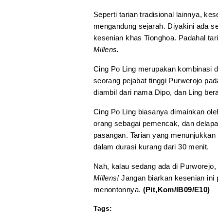
Seperti tarian tradisional lainnya, k
mengandung sejarah. Diyakini ada sej
kesenian khas Tionghoa. Padahal tar
Millens.
Cing Po Ling merupakan kombinasi d
seorang pejabat tinggi Purwerojo pad
diambil dari nama Dipo, dan Ling ber
Cing Po Ling biasanya dimainkan ole
orang sebagai pemencak, dan delapan
pasangan. Tarian yang menunjukkan 
dalam durasi kurang dari 30 menit.
Nah, kalau sedang ada di Purworejo, 
Millens!
Jangan biarkan kesenian ini
menontonnya.
(Pit,Kom/IB09/E10)
Tags: