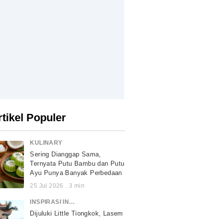
rtikel Populer
KULINARY
Sering Dianggap Sama,
Ternyata Putu Bambu dan Putu
Ayu Punya Banyak Perbedaan
25 Jul 2026
.
3
min
INSPIRASI INDONESIA
Dijuluki Little Tiongkok, Lasem