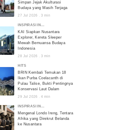
Simpan Jejak Akulturasi
Budaya yang Masih Terjaga
27 Jul 2026
.
3
min
INSPIRASI INDONESIA
KAI Siapkan Nusantara
Explorer, Kereta Sleeper
Mewah Bernuansa Budaya
Indonesia
28 Jul 2026
.
3
min
HITS
BRIN Kembali Temukan 18
Ikan Purba Coelacanth di
Pulau Talise, Bukti Pentingnya
Konservasi Laut Dalam
29 Jul 2026
.
4
min
INSPIRASI INDONESIA
Mengenal Londo Ireng, Tentara
Afrika yang Direkrut Belanda
ke Nusantara