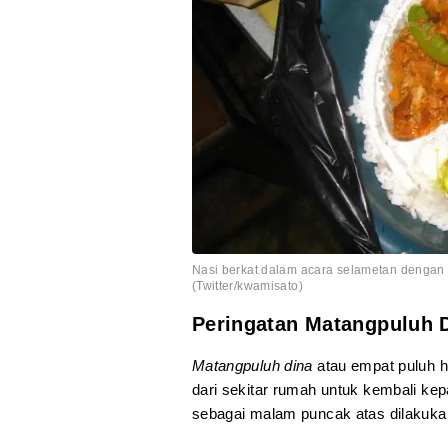
Nasi berkat dalam acara selametan dengan 
(Twitter/kwamisato)
Peringatan Matangpuluh 
Matangpuluh dina
atau empat puluh ha
dari sekitar rumah untuk kembali ke
sebagai malam puncak atas dilakukan