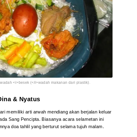
wadah <i>besek (</i>wadah makanan dari plastik).
Dina & Nyatus
ri memiliki arti arwah mendiang akan berjalan keluar
pada Sang Pencipta. Biasanya acara selametan ini
nya doa tahlil yang berturut selama tujuh malam.