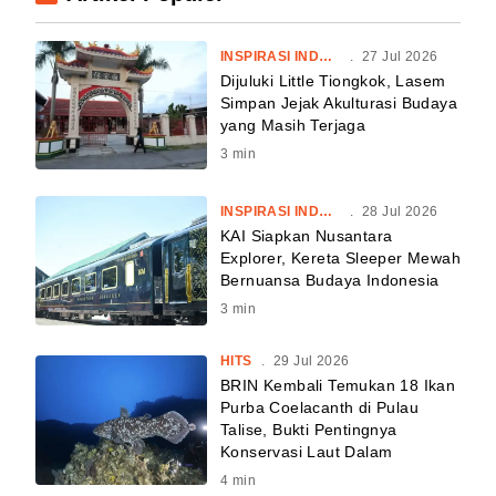
INSPIRASI INDONESIA
.
27 Jul 2026
Dijuluki Little Tiongkok, Lasem
Simpan Jejak Akulturasi Budaya
yang Masih Terjaga
3
min
INSPIRASI INDONESIA
.
28 Jul 2026
KAI Siapkan Nusantara
Explorer, Kereta Sleeper Mewah
Bernuansa Budaya Indonesia
3
min
HITS
.
29 Jul 2026
BRIN Kembali Temukan 18 Ikan
Purba Coelacanth di Pulau
Talise, Bukti Pentingnya
Konservasi Laut Dalam
4
min