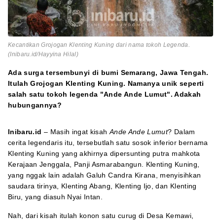
Kecantikan Grojogan Klenting Kuning dari nama tokoh Legenda.
(Inibaru.id/Hayyina Hilal)
Ada surga tersembunyi di bumi Semarang, Jawa Tengah.
Itulah Grojogan Klenting Kuning. Namanya unik seperti
salah satu tokoh legenda "Ande Ande Lumut". Adakah
hubungannya?
Inibaru.id
– Masih ingat kisah
Ande Ande
Lumut
?
Dalam
cerita legendaris itu, tersebutlah satu sosok inferior bernama
Klenting Kuning yang akhirnya dipersunting putra mahkota
Kerajaan Jenggala, Panji Asmarabangun. Klenting Kuning,
yang nggak lain adalah Galuh Candra Kirana, menyisihkan
saudara tirinya, Klenting Abang, Klenting Ijo, dan Klenting
Biru, yang diasuh Nyai Intan.
Nah, dari kisah itulah konon satu curug di Desa Kemawi,