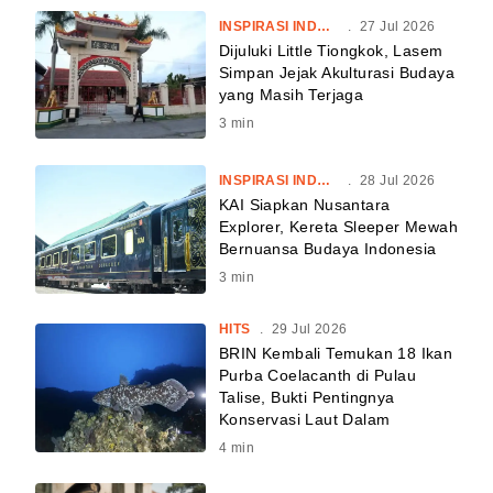
INSPIRASI INDONESIA
.
27 Jul 2026
Dijuluki Little Tiongkok, Lasem
Simpan Jejak Akulturasi Budaya
yang Masih Terjaga
3
min
INSPIRASI INDONESIA
.
28 Jul 2026
KAI Siapkan Nusantara
Explorer, Kereta Sleeper Mewah
Bernuansa Budaya Indonesia
3
min
HITS
.
29 Jul 2026
BRIN Kembali Temukan 18 Ikan
Purba Coelacanth di Pulau
Talise, Bukti Pentingnya
Konservasi Laut Dalam
4
min