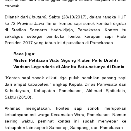
catwalk
.
Dilansir dari
Liputan6
, Sabtu (28/10/2017), dalam rangka HUT
ke-72 Provinsi Jawa Timur, kontes sapi sonok kembali digelar
di Stadion Soenarto Hadiwidjojo, Pamekasan. Kontes itu
sekaligus sebagai pembuka lomba karapan sapi Piala
Presiden 2017 yang tahun ini dipusatkan di Pamekasan.
Baca juga:
Misteri Petilasan Watu Sigong Klaten Perlu Diteliti
Warisan Legendaris di Alor Itu Satu-satunya di Dunia
"Kontes sapi sonok diikuti tiga puluh sembilan pasang sapi
dari empat kabupaten,” ungkap Kepala Dinas Pariwisata dan
Kebudayaan, Kabupaten Pamekasan, Akhmad Sjaifuddin,
Sabtu (28/10).
Akhmad mengatakan, kontes sapi sonok merupakan
kebudayaan asli warga Kecamatan Waru, Pamekasan. Namun
seiring waktu, peminat kontes ini sudah menyebar ke
kabupaten lain seperti Sumenep, Sampang, dan Pamekasan.