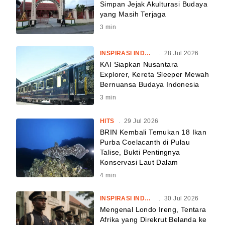
Simpan Jejak Akulturasi Budaya
yang Masih Terjaga
3
min
INSPIRASI INDONESIA
.
28 Jul 2026
KAI Siapkan Nusantara
Explorer, Kereta Sleeper Mewah
Bernuansa Budaya Indonesia
3
min
HITS
.
29 Jul 2026
BRIN Kembali Temukan 18 Ikan
Purba Coelacanth di Pulau
Talise, Bukti Pentingnya
Konservasi Laut Dalam
4
min
INSPIRASI INDONESIA
.
30 Jul 2026
Mengenal Londo Ireng, Tentara
Afrika yang Direkrut Belanda ke