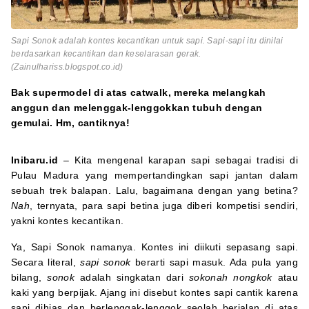
Sapi Sonok adalah kontes kecantikan untuk sapi. Sapi-sapi itu dinilai
berdasarkan kecantikan dan keselarasan gerak.
(Zainulhariss.blogspot.co.id)
Bak supermodel di atas catwalk, mereka melangkah
anggun dan melenggak-lenggokkan tubuh dengan
gemulai. Hm, cantiknya!
Inibaru.id
– Kita mengenal karapan sapi sebagai tradisi di
Pulau Madura yang mempertandingkan sapi jantan dalam
sebuah trek balapan. Lalu, bagaimana dengan yang betina?
Nah
, ternyata, para sapi betina juga diberi kompetisi sendiri,
yakni kontes kecantikan.
Ya, Sapi Sonok namanya. Kontes ini diikuti sepasang sapi.
Secara literal,
sapi sonok
berarti sapi masuk. Ada pula yang
bilang,
sonok
adalah singkatan dari
sokonah nongkok
atau
kaki yang berpijak. Ajang ini disebut kontes sapi cantik karena
sapi dihias dan berlenggak-lenggok seolah berjalan di atas