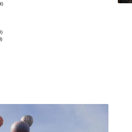
l)
)
l)
l)