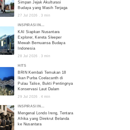
Simpan Jejak Akulturasi
Budaya yang Masih Terjaga
27 Jul 2026
.
3
min
INSPIRASI INDONESIA
KAI Siapkan Nusantara
Explorer, Kereta Sleeper
Mewah Bernuansa Budaya
Indonesia
28 Jul 2026
.
3
min
HITS
BRIN Kembali Temukan 18
Ikan Purba Coelacanth di
Pulau Talise, Bukti Pentingnya
Konservasi Laut Dalam
29 Jul 2026
.
4
min
INSPIRASI INDONESIA
Mengenal Londo Ireng, Tentara
Afrika yang Direkrut Belanda
ke Nusantara