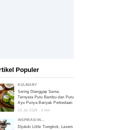
rtikel Populer
KULINARY
Sering Dianggap Sama,
Ternyata Putu Bambu dan Putu
Ayu Punya Banyak Perbedaan
25 Jul 2026
.
3
min
INSPIRASI INDONESIA
Dijuluki Little Tiongkok, Lasem