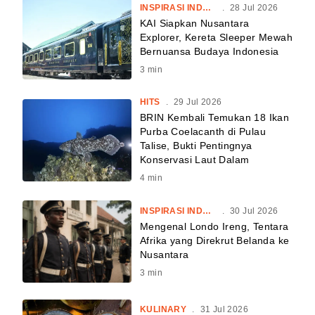
INSPIRASI INDONESIA
.
28 Jul 2026
KAI Siapkan Nusantara
Explorer, Kereta Sleeper Mewah
Bernuansa Budaya Indonesia
3
min
HITS
.
29 Jul 2026
BRIN Kembali Temukan 18 Ikan
Purba Coelacanth di Pulau
Talise, Bukti Pentingnya
Konservasi Laut Dalam
4
min
INSPIRASI INDONESIA
.
30 Jul 2026
Mengenal Londo Ireng, Tentara
Afrika yang Direkrut Belanda ke
Nusantara
3
min
KULINARY
.
31 Jul 2026