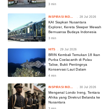
3
min
INSPIRASI INDONESIA
.
28 Jul 2026
KAI Siapkan Nusantara
Explorer, Kereta Sleeper Mewah
Bernuansa Budaya Indonesia
3
min
HITS
.
29 Jul 2026
BRIN Kembali Temukan 18 Ikan
Purba Coelacanth di Pulau
Talise, Bukti Pentingnya
Konservasi Laut Dalam
4
min
INSPIRASI INDONESIA
.
30 Jul 2026
Mengenal Londo Ireng, Tentara
Afrika yang Direkrut Belanda ke
Nusantara
3
min