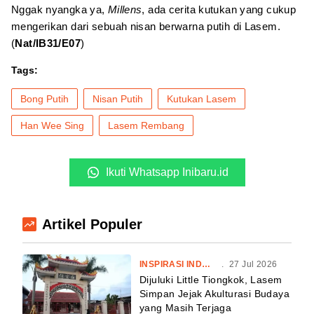
Nggak nyangka ya,
Millens
, ada cerita kutukan yang cukup
mengerikan dari sebuah nisan berwarna putih di Lasem.
(
Nat/IB31/E07
)
Tags:
Bong Putih
Nisan Putih
Kutukan Lasem
Han Wee Sing
Lasem Rembang
Ikuti Whatsapp Inibaru.id
Artikel Populer
INSPIRASI INDONESIA
.
27 Jul 2026
Dijuluki Little Tiongkok, Lasem
Simpan Jejak Akulturasi Budaya
yang Masih Terjaga