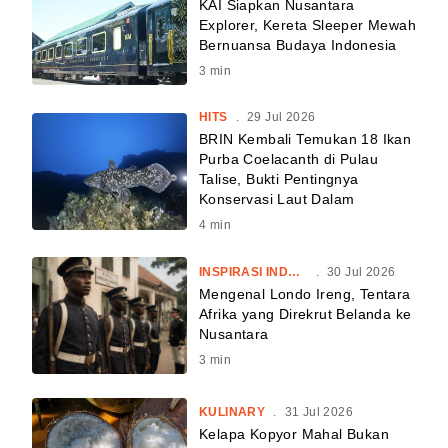
KAI Siapkan Nusantara
Explorer, Kereta Sleeper Mewah
Bernuansa Budaya Indonesia
3
min
HITS
.
29 Jul 2026
BRIN Kembali Temukan 18 Ikan
Purba Coelacanth di Pulau
Talise, Bukti Pentingnya
Konservasi Laut Dalam
4
min
INSPIRASI INDONESIA
.
30 Jul 2026
Mengenal Londo Ireng, Tentara
Afrika yang Direkrut Belanda ke
Nusantara
3
min
KULINARY
.
31 Jul 2026
Kelapa Kopyor Mahal Bukan