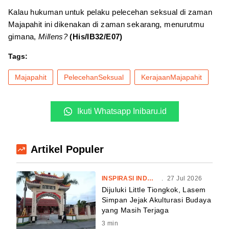
Kalau hukuman untuk pelaku pelecehan seksual di zaman
Majapahit ini dikenakan di zaman sekarang, menurutmu
gimana,
Millens?
(His/IB32/E07)
Tags:
Majapahit
PelecehanSeksual
KerajaanMajapahit
Ikuti Whatsapp Inibaru.id
Artikel Populer
INSPIRASI INDONESIA
.
27 Jul 2026
Dijuluki Little Tiongkok, Lasem
Simpan Jejak Akulturasi Budaya
yang Masih Terjaga
3
min