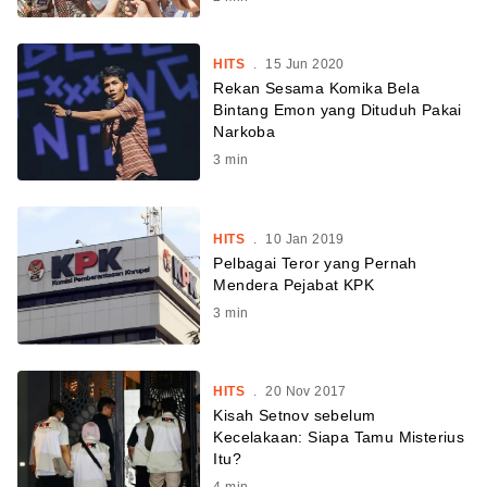
HITS
.
15 Jun 2020
Rekan Sesama Komika Bela
Bintang Emon yang Dituduh Pakai
Narkoba
3
min
HITS
.
10 Jan 2019
Pelbagai Teror yang Pernah
Mendera Pejabat KPK
3
min
HITS
.
20 Nov 2017
Kisah Setnov sebelum
Kecelakaan: Siapa Tamu Misterius
Itu?
4
min