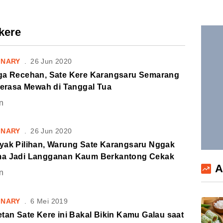
-kere
INARY
.
26 Jun 2020
ga Recehan, Sate Kere Karangsaru Semarang
Terasa Mewah di Tanggal Tua
n
INARY
.
26 Jun 2020
yak Pilihan, Warung Sate Karangsaru Nggak
a Jadi Langganan Kaum Berkantong Cekak
A
n
INARY
.
6 Mei 2019
tan Sate Kere ini Bakal Bikin Kamu Galau saat