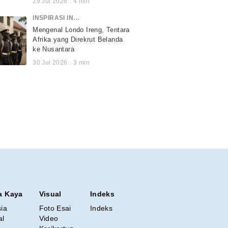
29 Jul 2026
.
4
min
INSPIRASI INDONESIA
Mengenal Londo Ireng, Tentara
Afrika yang Direkrut Belanda
ke Nusantara
30 Jul 2026
.
3
min
a Kaya
Visual
Indeks
sia
Foto Esai
Indeks
al
Video