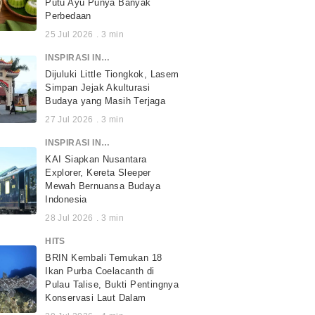
Putu Ayu Punya Banyak
Perbedaan
25 Jul 2026
.
3
min
INSPIRASI INDONESIA
Dijuluki Little Tiongkok, Lasem
Simpan Jejak Akulturasi
Budaya yang Masih Terjaga
27 Jul 2026
.
3
min
INSPIRASI INDONESIA
KAI Siapkan Nusantara
Explorer, Kereta Sleeper
Mewah Bernuansa Budaya
Indonesia
28 Jul 2026
.
3
min
HITS
BRIN Kembali Temukan 18
Ikan Purba Coelacanth di
Pulau Talise, Bukti Pentingnya
Konservasi Laut Dalam