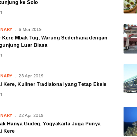
kunjung ke Solo
n
INARY
.
6 Mei 2019
e Kere Mbak Tug, Warung Sederhana dengan
gunjung Luar Biasa
n
INARY
.
23 Apr 2019
i Kere, Kuliner Tradisional yang Tetap Eksis
n
INARY
.
22 Apr 2019
ak Hanya Gudeg, Yogyakarta Juga Punya
i Kere