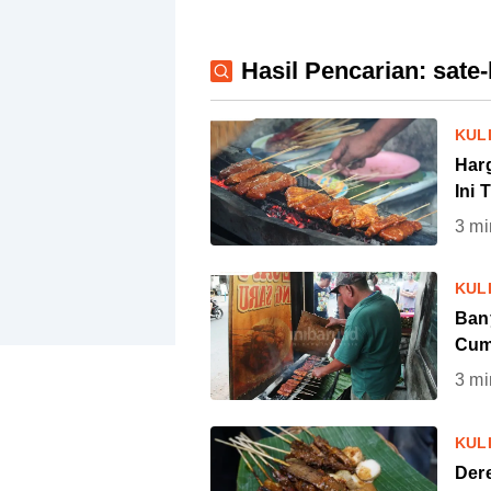
Hasil Pencarian: sate
KUL
Har
Ini 
3
mi
KUL
Ban
Cum
3
mi
KUL
Dere