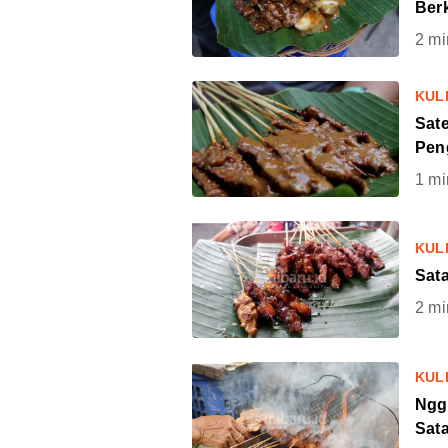
Ber
2
mi
KUL
Sat
Pen
1
mi
KUL
Sata
2
mi
KUL
Ngg
Sata