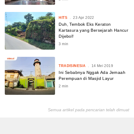
HITS
.
23 Apr 2022
Duh, Tembok Eks Keraton
Kartasura yang Bersejarah Hancur
Dijebol!
3
min
TRADISINESIA
.
14 Mei 2019
Ini Sebabnya Nggak Ada Jemaah
Perempuan di Masjid Layur
2
min
Semua artikel pada pencarian telah dimuat