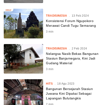
TRADISINESIA
.
13 Feb 2024
Konsistensi Forum Ngupokoro
Merawat Candi Tugu Semarang
3
min
TRADISINESIA
.
2 Feb 2024
Nelangsa Nasib Bekas Bangunan
Stasiun Banjarnegara, Kini Jadi
Gudang Material
3
min
HITS
.
18 Agu 2023
Bangunan Bersejarah Stasiun
Juwana Kini Dipakai Sebagai
Lapangan Bulutangkis
2
min