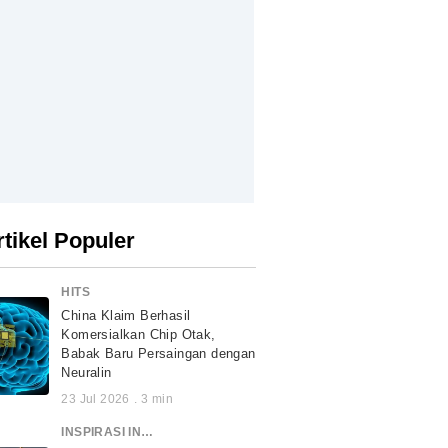
rtikel Populer
HITS
China Klaim Berhasil
Komersialkan Chip Otak,
Babak Baru Persaingan dengan
Neuralin
23 Jul 2026
.
3
min
INSPIRASI INDONESIA