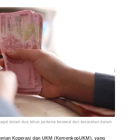
 gagal dalam dua tahun pertama berawal dari kesalahan dalam
nterian Koperasi dan UKM (KemenkopUKM), yang