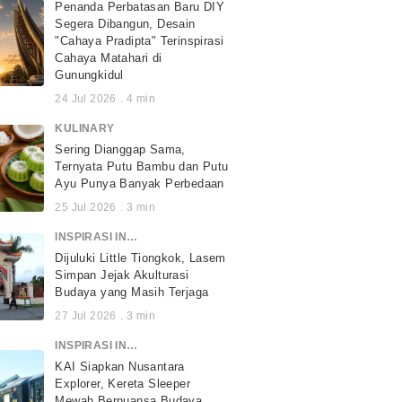
Penanda Perbatasan Baru DIY
Segera Dibangun, Desain
"Cahaya Pradipta" Terinspirasi
Cahaya Matahari di
Gunungkidul
24 Jul 2026
.
4
min
KULINARY
Sering Dianggap Sama,
Ternyata Putu Bambu dan Putu
Ayu Punya Banyak Perbedaan
25 Jul 2026
.
3
min
INSPIRASI INDONESIA
Dijuluki Little Tiongkok, Lasem
Simpan Jejak Akulturasi
Budaya yang Masih Terjaga
27 Jul 2026
.
3
min
INSPIRASI INDONESIA
KAI Siapkan Nusantara
Explorer, Kereta Sleeper
Mewah Bernuansa Budaya