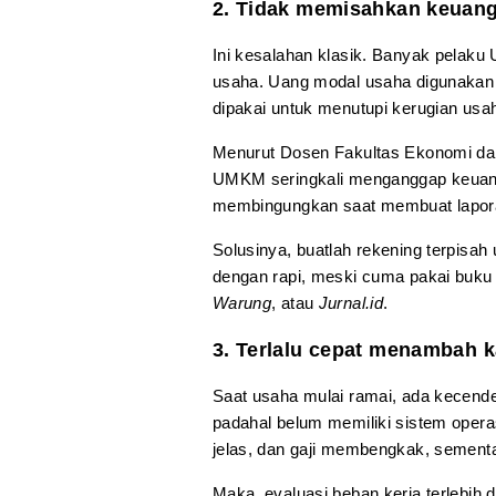
2. Tidak memisahkan keuang
Ini kesalahan klasik. Banyak pelak
usaha. Uang modal usaha digunakan u
dipakai untuk menutupi kerugian usa
Menurut Dosen Fakultas Ekonomi dan B
UMKM seringkali menganggap keuanga
membingungkan saat membuat lapor
Solusinya, buatlah rekening terpisah
dengan rapi, meski cuma pakai buku t
Warung
, atau
Jurnal.id
.
3. Terlalu cepat menambah 
Saat usaha mulai ramai, ada kecend
padahal belum memiliki sistem opera
jelas, dan gaji membengkak, sementa
Maka, evaluasi beban kerja terlebih 