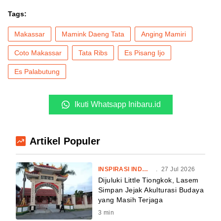
Tags:
Makassar
Mamink Daeng Tata
Anging Mamiri
Coto Makassar
Tata Ribs
Es Pisang Ijo
Es Palabutung
Ikuti Whatsapp Inibaru.id
Artikel Populer
INSPIRASI INDONESIA
.
27 Jul 2026
Dijuluki Little Tiongkok, Lasem
Simpan Jejak Akulturasi Budaya
yang Masih Terjaga
3
min