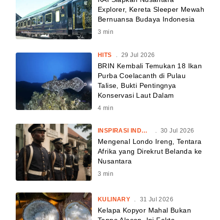
Explorer, Kereta Sleeper Mewah
Bernuansa Budaya Indonesia
3
min
HITS
.
29 Jul 2026
BRIN Kembali Temukan 18 Ikan
Purba Coelacanth di Pulau
Talise, Bukti Pentingnya
Konservasi Laut Dalam
4
min
INSPIRASI INDONESIA
.
30 Jul 2026
Mengenal Londo Ireng, Tentara
Afrika yang Direkrut Belanda ke
Nusantara
3
min
KULINARY
.
31 Jul 2026
Kelapa Kopyor Mahal Bukan
Tanpa Alasan, Ini Fakta