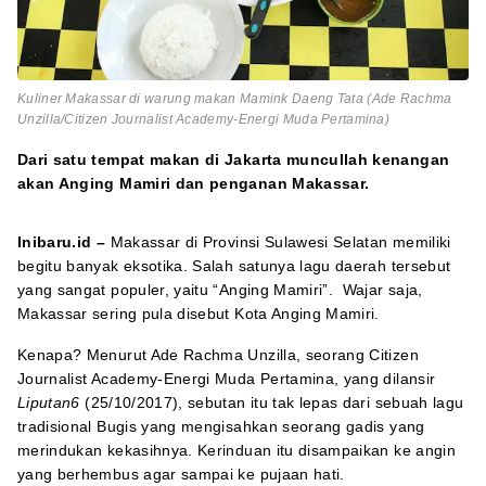
Kuliner Makassar di warung makan Mamink Daeng Tata (Ade Rachma
Unzilla/Citizen Journalist Academy-Energi Muda Pertamina)
Dari satu tempat makan di Jakarta muncullah kenangan
akan Anging Mamiri dan penganan Makassar.
Inibaru.id –
Makassar di Provinsi Sulawesi Selatan memiliki
begitu banyak eksotika. Salah satunya lagu daerah tersebut
yang sangat populer, yaitu “Anging Mamiri”. Wajar saja,
Makassar sering pula disebut Kota Anging Mamiri.
Kenapa? Menurut Ade Rachma Unzilla, seorang Citizen
Journalist Academy-Energi Muda Pertamina, yang dilansir
Liputan6
(25/10/2017), sebutan itu tak lepas dari sebuah lagu
tradisional Bugis yang mengisahkan seorang gadis yang
merindukan kekasihnya. Kerinduan itu disampaikan ke angin
yang berhembus agar sampai ke pujaan hati.