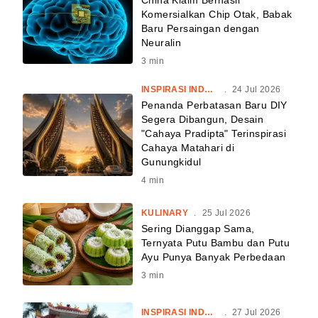
China Klaim Berhasil
Komersialkan Chip Otak, Babak
Baru Persaingan dengan
Neuralin
3
min
INSPIRASI INDONESIA
.
24 Jul 2026
Penanda Perbatasan Baru DIY
Segera Dibangun, Desain
"Cahaya Pradipta" Terinspirasi
Cahaya Matahari di
Gunungkidul
4
min
KULINARY
.
25 Jul 2026
Sering Dianggap Sama,
Ternyata Putu Bambu dan Putu
Ayu Punya Banyak Perbedaan
3
min
INSPIRASI INDONESIA
.
27 Jul 2026