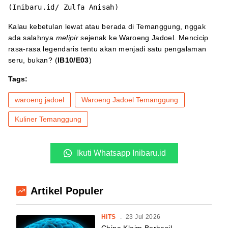
(Inibaru.id/ Zulfa Anisah)
Kalau kebetulan lewat atau berada di Temanggung, nggak
ada salahnya
melipir
sejenak ke Waroeng Jadoel. Mencicip
rasa-rasa legendaris tentu akan menjadi satu pengalaman
seru, bukan? (
IB10/E03
)
Tags:
waroeng jadoel
Waroeng Jadoel Temanggung
Kuliner Temanggung
Ikuti Whatsapp Inibaru.id
Artikel Populer
HITS
.
23 Jul 2026