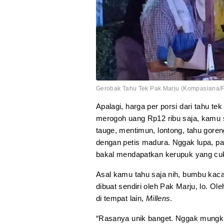
Gerobak Tahu Tek Pak Marju (Kompasiana/Fa
Apalagi, harga per porsi dari tahu te
merogoh uang Rp12 ribu saja, kamu s
tauge, mentimun, lontong, tahu gore
dengan petis madura. Nggak lupa, pad
bakal mendapatkan kerupuk yang cu
Asal kamu tahu saja nih, bumbu kaca
dibuat sendiri oleh Pak Marju, lo. O
di tempat lain,
Millens
.
“Rasanya unik banget. Nggak mungkin