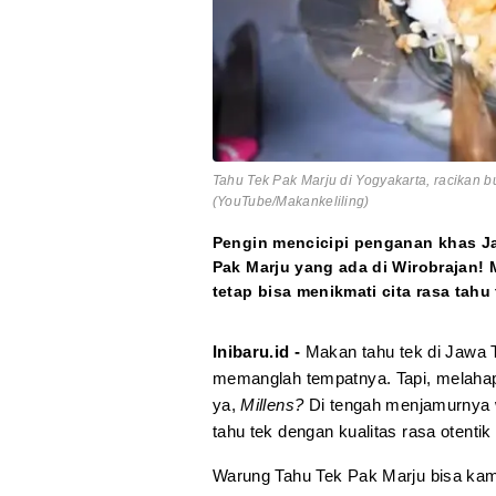
Tahu Tek Pak Marju di Yogyakarta, racikan 
(YouTube/Makankeliling)
Pengin mencicipi penganan khas Ja
Pak Marju yang ada di Wirobrajan! 
tetap bisa menikmati cita rasa tahu 
Inibaru.id -
Makan tahu tek di Jawa T
memanglah tempatnya. Tapi, melahap t
ya,
Millens?
Di tengah menjamurnya 
tahu tek dengan kualitas rasa otenti
Warung Tahu Tek Pak Marju bisa kam