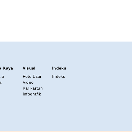
a Kaya
Visual
Indeks
sia
Foto Esai
Indeks
al
Video
Karikartun
Infografik