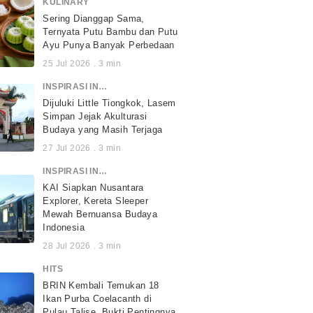
KULINARY
Sering Dianggap Sama,
Ternyata Putu Bambu dan Putu
Ayu Punya Banyak Perbedaan
25 Jul 2026
.
3
min
INSPIRASI INDONESIA
Dijuluki Little Tiongkok, Lasem
Simpan Jejak Akulturasi
Budaya yang Masih Terjaga
27 Jul 2026
.
3
min
INSPIRASI INDONESIA
KAI Siapkan Nusantara
Explorer, Kereta Sleeper
Mewah Bernuansa Budaya
Indonesia
28 Jul 2026
.
3
min
HITS
BRIN Kembali Temukan 18
Ikan Purba Coelacanth di
Pulau Talise, Bukti Pentingnya