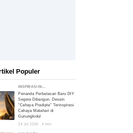
rtikel Populer
INSPIRASI INDONESIA
Penanda Perbatasan Baru DIY
Segera Dibangun, Desain
"Cahaya Pradipta" Terinspirasi
Cahaya Matahari di
Gunungkidul
24 Jul 2026
.
4
min