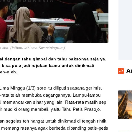
 tiba. (Inibaru.id/ Isma Swastiningrum)
l dengan tahu gimbal dan tahu baksonya saja ya.
o bisa pula jadi rujukan kamu untuk dinikmati
A
leh-oleh.
ma Minggu (1/3) sore itu diliputi suasana gerimis.
ata-rata telah membuka dagangannya. Lampu-lampu
i memancarkan sinar yang lain. Rata-rata masih sepi
lir mudiki orang membeli, yaitu Tahu Petis Prasojo.
 segelas teh hangat untuk dinikmati di tengah rintik
m, memang rasanya agak berbeda dibanding petis-petis