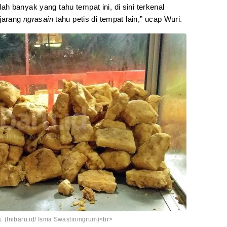
 banyak yang tahu tempat ini, di sini terkenal
 jarang
ngrasain
tahu petis di tempat lain,” ucap Wuri.
 (Inibaru.id/ Isma Swastiningrum)<br>