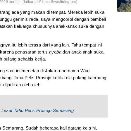
000 per biji. (Inibaru.id/ Isma Swastiningrum)
 jarang ada yang makan di tempat. Mereka lebih suka
nggu gerimis reda, saya mengobrol dengan pembeli
gatakan keluarga khususnya anak-anak suka dengan
nya itu lebih terasa dari yang lain. Tahu tempat ini
a, karena penasaran terus
nyoba
dan anak-anak suka,
ah pulang sehabis kerja.
g saat ini menetap di Jakarta bernama Wuri
bangi Tahu Petis Prasojo ketika dia pulang kampung.
 dijadikan oleh-oleh.
a Lezat Tahu Petis Prasojo Semarang
ota Semarang. Sudah beberapa kali datang ke sini,