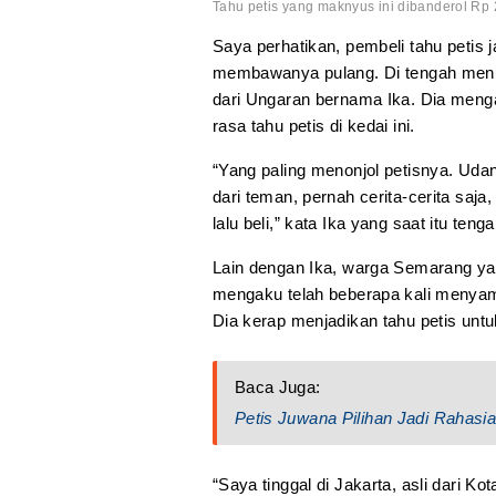
Tahu petis yang maknyus ini dibanderol Rp 2
Saya perhatikan, pembeli tahu petis
membawanya pulang. Di tengah menu
dari Ungaran bernama Ika. Dia men
rasa tahu petis di kedai ini.
“Yang paling menonjol petisnya. Udang
dari teman, pernah cerita-cerita saj
lalu beli,” kata Ika yang saat itu teng
Lain dengan Ika, warga Semarang yan
mengaku telah beberapa kali menyam
Dia kerap menjadikan tahu petis untuk
Baca Juga:
Petis Juwana Pilihan Jadi Rahasi
“Saya tinggal di Jakarta, asli dari K