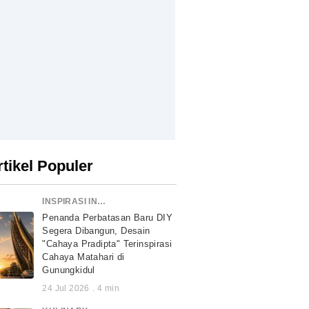
rtikel Populer
INSPIRASI INDONESIA
Penanda Perbatasan Baru DIY
Segera Dibangun, Desain
"Cahaya Pradipta" Terinspirasi
Cahaya Matahari di
Gunungkidul
24 Jul 2026
.
4
min