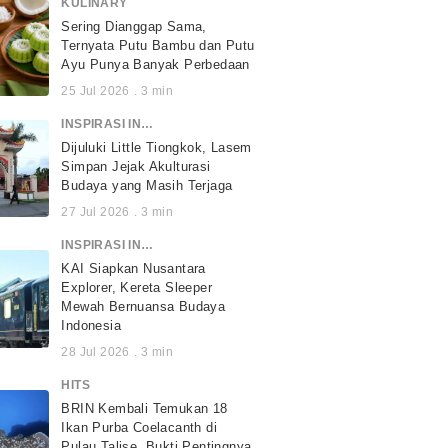
KULINARY
Sering Dianggap Sama,
Ternyata Putu Bambu dan Putu
Ayu Punya Banyak Perbedaan
25 Jul 2026
.
3
min
INSPIRASI INDONESIA
Dijuluki Little Tiongkok, Lasem
Simpan Jejak Akulturasi
Budaya yang Masih Terjaga
27 Jul 2026
.
3
min
INSPIRASI INDONESIA
KAI Siapkan Nusantara
Explorer, Kereta Sleeper
Mewah Bernuansa Budaya
Indonesia
28 Jul 2026
.
3
min
HITS
BRIN Kembali Temukan 18
Ikan Purba Coelacanth di
Pulau Talise, Bukti Pentingnya