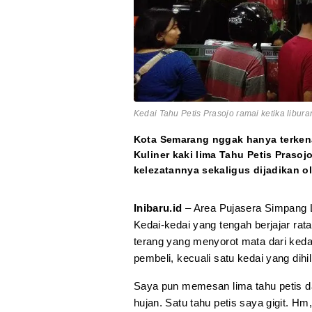
Kedai Tahu Petis Prasojo ramai ketika liburan
Kota Semarang nggak hanya terkena
Kuliner kaki lima Tahu Petis Prasoj
kelezatannya sekaligus dijadikan o
Inibaru.id
– Area Pujasera Simpang Li
Kedai-kedai yang tengah berjajar r
terang yang menyorot mata dari keda
pembeli, kecuali satu kedai yang dihi
Saya pun memesan lima tahu petis dan
hujan. Satu tahu petis saya gigit. H