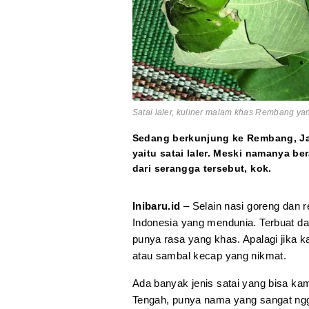
Satai laler, kuliner malam khas Rembang y
Sedang berkunjung ke Rembang, Ja
yaitu satai laler. Meski namanya bera
dari serangga tersebut, kok.
Inibaru.id
– Selain nasi goreng dan 
Indonesia yang mendunia. Terbuat dar
punya rasa yang khas. Apalagi jika
atau sambal kecap yang nikmat.
Ada banyak jenis satai yang bisa kam
Tengah, punya nama yang sangat ngg