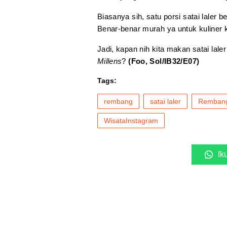
Biasanya sih, satu porsi satai laler 
Benar-benar murah ya untuk kuliner
Jadi, kapan nih kita makan satai la
Millens
?
(Foo, Sol/IB32/E07)
Tags:
rembang
satai laler
Rembang
WisataInstagram
Ik