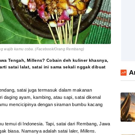
ang wajib kamu coba. (Facebook/Orang Rembang)
wa Tengah, Millens? Cobain deh kuliner khasnya,
rti satai lalat, satai ini sama sekali nggak dibuat
A
rendang, satai juga termasuk dalam makanan
i daging ayam, kambing, atau sapi, satai dikenal
 kamu mencicipinya dengan siraman bumbu kacang
u temui di Indonesia. Tapi, satai dari Rembang, Jawa
ak biasa. Namanya adalah satai laler,
Millens
.