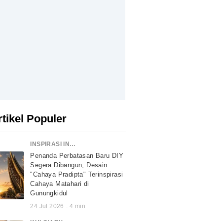
rtikel Populer
INSPIRASI INDONESIA
Penanda Perbatasan Baru DIY
Segera Dibangun, Desain
"Cahaya Pradipta" Terinspirasi
Cahaya Matahari di
Gunungkidul
24 Jul 2026
.
4
min