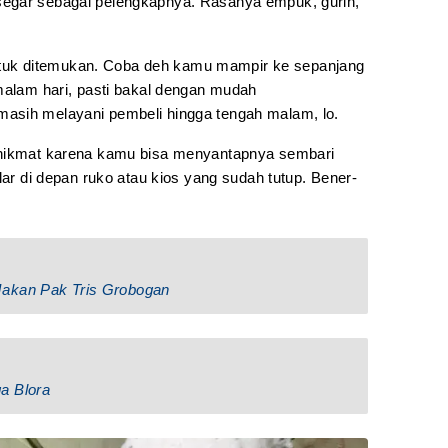
egar sebagai pelengkapnya. Rasanya empuk, gurih,
t untuk ditemukan. Coba deh kamu mampir ke sepanjang
 malam hari, pasti bakal dengan mudah
asih melayani pembeli hingga tengah malam, lo.
 nikmat karena kamu bisa menyantapnya sembari
lar di depan ruko atau kios yang sudah tutup. Bener-
!
Makan Pak Tris Grobogan
a Blora