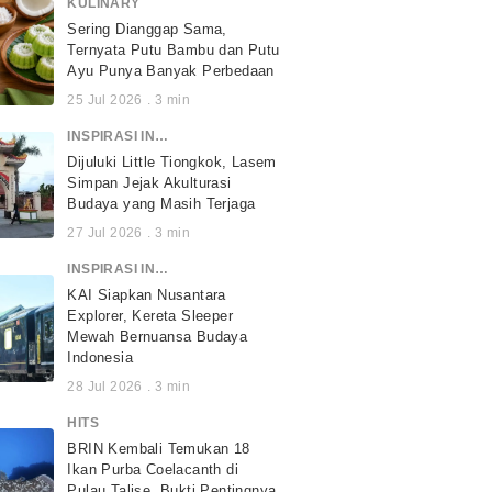
KULINARY
Sering Dianggap Sama,
Ternyata Putu Bambu dan Putu
Ayu Punya Banyak Perbedaan
25 Jul 2026
.
3
min
INSPIRASI INDONESIA
Dijuluki Little Tiongkok, Lasem
Simpan Jejak Akulturasi
Budaya yang Masih Terjaga
27 Jul 2026
.
3
min
INSPIRASI INDONESIA
KAI Siapkan Nusantara
Explorer, Kereta Sleeper
Mewah Bernuansa Budaya
Indonesia
28 Jul 2026
.
3
min
HITS
BRIN Kembali Temukan 18
Ikan Purba Coelacanth di
Pulau Talise, Bukti Pentingnya