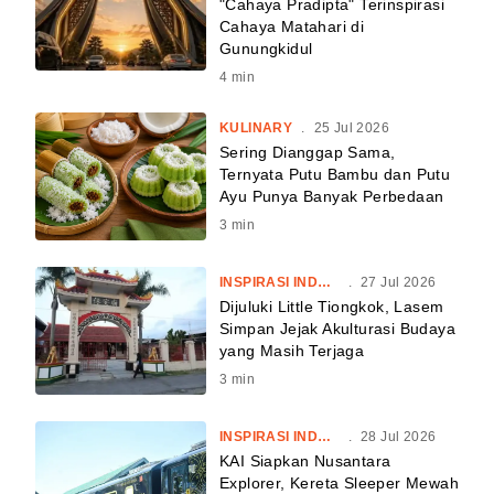
"Cahaya Pradipta" Terinspirasi
Cahaya Matahari di
Gunungkidul
4
min
KULINARY
.
25 Jul 2026
Sering Dianggap Sama,
Ternyata Putu Bambu dan Putu
Ayu Punya Banyak Perbedaan
3
min
INSPIRASI INDONESIA
.
27 Jul 2026
Dijuluki Little Tiongkok, Lasem
Simpan Jejak Akulturasi Budaya
yang Masih Terjaga
3
min
INSPIRASI INDONESIA
.
28 Jul 2026
KAI Siapkan Nusantara
Explorer, Kereta Sleeper Mewah