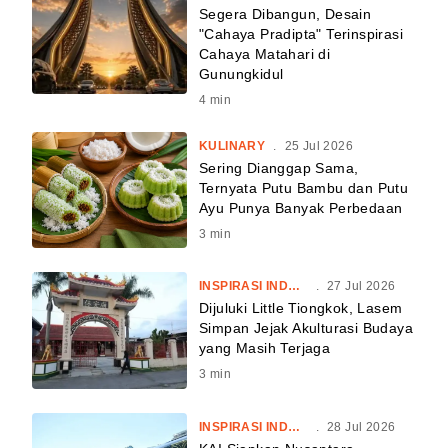
Segera Dibangun, Desain
"Cahaya Pradipta" Terinspirasi
Cahaya Matahari di
Gunungkidul
4
min
KULINARY
.
25 Jul 2026
Sering Dianggap Sama,
Ternyata Putu Bambu dan Putu
Ayu Punya Banyak Perbedaan
3
min
INSPIRASI INDONESIA
.
27 Jul 2026
Dijuluki Little Tiongkok, Lasem
Simpan Jejak Akulturasi Budaya
yang Masih Terjaga
3
min
INSPIRASI INDONESIA
.
28 Jul 2026