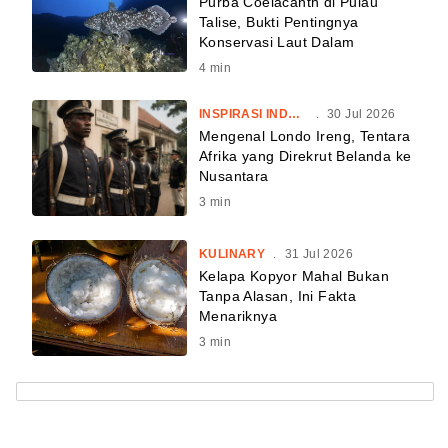
Purba Coelacanth di Pulau
Talise, Bukti Pentingnya
Konservasi Laut Dalam
4
min
INSPIRASI INDONESIA
.
30 Jul 2026
Mengenal Londo Ireng, Tentara
Afrika yang Direkrut Belanda ke
Nusantara
3
min
KULINARY
.
31 Jul 2026
Kelapa Kopyor Mahal Bukan
Tanpa Alasan, Ini Fakta
Menariknya
3
min