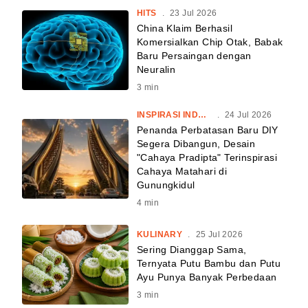
HITS
.
23 Jul 2026
China Klaim Berhasil
Komersialkan Chip Otak, Babak
Baru Persaingan dengan
Neuralin
3
min
INSPIRASI INDONESIA
.
24 Jul 2026
Penanda Perbatasan Baru DIY
Segera Dibangun, Desain
"Cahaya Pradipta" Terinspirasi
Cahaya Matahari di
Gunungkidul
4
min
KULINARY
.
25 Jul 2026
Sering Dianggap Sama,
Ternyata Putu Bambu dan Putu
Ayu Punya Banyak Perbedaan
3
min