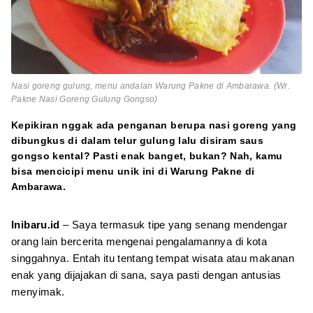
Nasi goreng gulung, menu andalan Warung Pakne di Ambarawa. (Wr.
Pakne Nasi Goreng Gulung Gongso)
Kepikiran nggak ada penganan berupa nasi goreng yang
dibungkus di dalam telur gulung lalu disiram saus
gongso kental? Pasti enak banget, bukan? Nah, kamu
bisa mencicipi menu unik ini di Warung Pakne di
Ambarawa.
Inibaru.id
– Saya termasuk tipe yang senang mendengar
orang lain bercerita mengenai pengalamannya di kota
singgahnya. Entah itu tentang tempat wisata atau makanan
enak yang dijajakan di sana, saya pasti dengan antusias
menyimak.