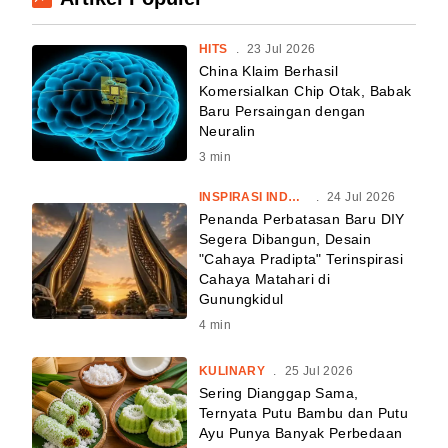
HITS
.
23 Jul 2026
China Klaim Berhasil
Komersialkan Chip Otak, Babak
Baru Persaingan dengan
Neuralin
3
min
INSPIRASI INDONESIA
.
24 Jul 2026
Penanda Perbatasan Baru DIY
Segera Dibangun, Desain
"Cahaya Pradipta" Terinspirasi
Cahaya Matahari di
Gunungkidul
4
min
KULINARY
.
25 Jul 2026
Sering Dianggap Sama,
Ternyata Putu Bambu dan Putu
Ayu Punya Banyak Perbedaan