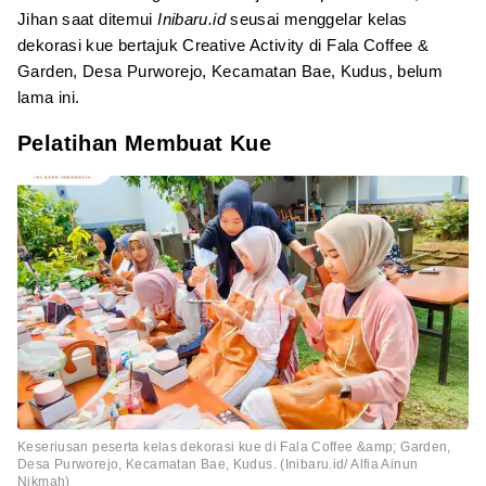
Jihan saat ditemui
Inibaru.
id
seusai menggelar kelas
dekorasi kue bertajuk Creative Activity di Fala Coffee &
Garden, Desa Purworejo, Kecamatan Bae, Kudus, belum
lama ini.
Pelatihan Membuat Kue
Keseriusan peserta kelas dekorasi kue di Fala Coffee &amp; Garden,
Desa Purworejo, Kecamatan Bae, Kudus. (Inibaru.id/ Alfia Ainun
Nikmah)