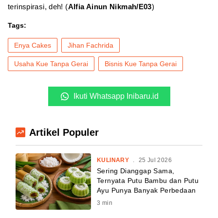
terinspirasi, deh! (
Alfia Ainun Nikmah/E03
)
Tags:
Enya Cakes
Jihan Fachrida
Usaha Kue Tanpa Gerai
Bisnis Kue Tanpa Gerai
Ikuti Whatsapp Inibaru.id
Artikel Populer
KULINARY
.
25 Jul 2026
Sering Dianggap Sama,
Ternyata Putu Bambu dan Putu
Ayu Punya Banyak Perbedaan
3
min