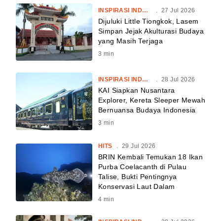
INSPIRASI INDONESIA
.
27 Jul 2026
Dijuluki Little Tiongkok, Lasem
Simpan Jejak Akulturasi Budaya
yang Masih Terjaga
3
min
INSPIRASI INDONESIA
.
28 Jul 2026
KAI Siapkan Nusantara
Explorer, Kereta Sleeper Mewah
Bernuansa Budaya Indonesia
3
min
HITS
.
29 Jul 2026
BRIN Kembali Temukan 18 Ikan
Purba Coelacanth di Pulau
Talise, Bukti Pentingnya
Konservasi Laut Dalam
4
min