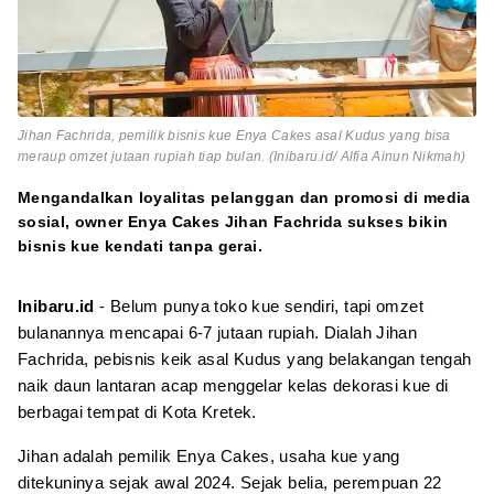
Jihan Fachrida, pemilik bisnis kue Enya Cakes asal Kudus yang bisa
meraup omzet jutaan rupiah tiap bulan. (Inibaru.id/ Alfia Ainun Nikmah)
Mengandalkan loyalitas pelanggan dan promosi di media
sosial, owner Enya Cakes Jihan Fachrida sukses bikin
bisnis kue kendati tanpa gerai.
Inibaru.id
- Belum punya toko kue sendiri, tapi omzet
bulanannya mencapai 6-7 jutaan rupiah. Dialah Jihan
Fachrida, pebisnis keik asal Kudus yang belakangan tengah
naik daun lantaran acap menggelar kelas dekorasi kue di
berbagai tempat di Kota Kretek.
Jihan adalah pemilik Enya Cakes, usaha kue yang
ditekuninya sejak awal 2024. Sejak belia, perempuan 22