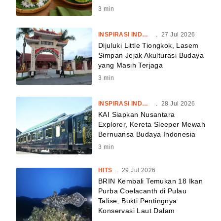
3
min
INSPIRASI INDONESIA
.
27 Jul 2026
Dijuluki Little Tiongkok, Lasem
Simpan Jejak Akulturasi Budaya
yang Masih Terjaga
3
min
INSPIRASI INDONESIA
.
28 Jul 2026
KAI Siapkan Nusantara
Explorer, Kereta Sleeper Mewah
Bernuansa Budaya Indonesia
3
min
HITS
.
29 Jul 2026
BRIN Kembali Temukan 18 Ikan
Purba Coelacanth di Pulau
Talise, Bukti Pentingnya
Konservasi Laut Dalam