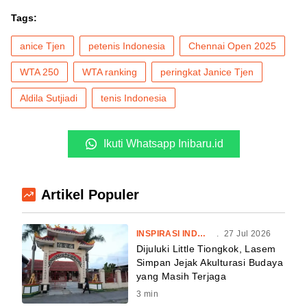
Tags:
anice Tjen
petenis Indonesia
Chennai Open 2025
WTA 250
WTA ranking
peringkat Janice Tjen
Aldila Sutjiadi
tenis Indonesia
Ikuti Whatsapp Inibaru.id
Artikel Populer
INSPIRASI INDONESIA
.
27 Jul 2026
Dijuluki Little Tiongkok, Lasem
Simpan Jejak Akulturasi Budaya
yang Masih Terjaga
3
min