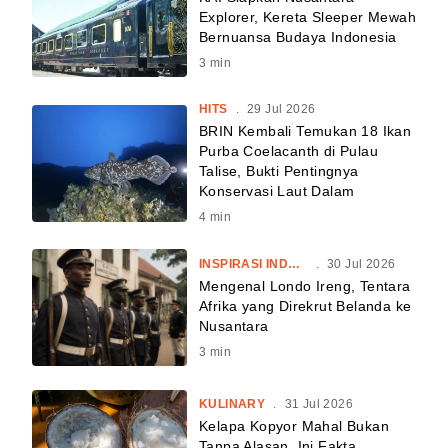
Explorer, Kereta Sleeper Mewah
Bernuansa Budaya Indonesia
3
min
HITS
.
29 Jul 2026
BRIN Kembali Temukan 18 Ikan
Purba Coelacanth di Pulau
Talise, Bukti Pentingnya
Konservasi Laut Dalam
4
min
INSPIRASI INDONESIA
.
30 Jul 2026
Mengenal Londo Ireng, Tentara
Afrika yang Direkrut Belanda ke
Nusantara
3
min
KULINARY
.
31 Jul 2026
Kelapa Kopyor Mahal Bukan
Tanpa Alasan, Ini Fakta