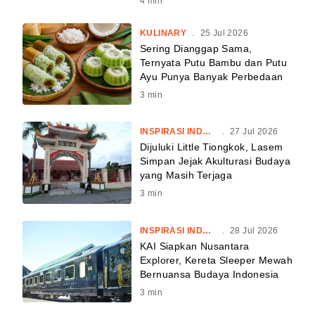
4
min
KULINARY
.
25 Jul 2026
Sering Dianggap Sama,
Ternyata Putu Bambu dan Putu
Ayu Punya Banyak Perbedaan
3
min
INSPIRASI INDONESIA
.
27 Jul 2026
Dijuluki Little Tiongkok, Lasem
Simpan Jejak Akulturasi Budaya
yang Masih Terjaga
3
min
INSPIRASI INDONESIA
.
28 Jul 2026
KAI Siapkan Nusantara
Explorer, Kereta Sleeper Mewah
Bernuansa Budaya Indonesia
3
min