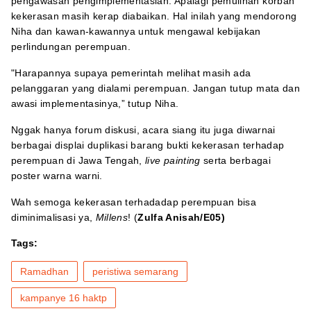
pengawasan pengimplementasian. Apalagi pemulihan korban
kekerasan masih kerap diabaikan. Hal inilah yang mendorong
Niha dan kawan-kawannya untuk mengawal kebijakan
perlindungan perempuan.
"Harapannya supaya pemerintah melihat masih ada
pelanggaran yang dialami perempuan. Jangan tutup mata dan
awasi implementasinya,” tutup Niha.
Nggak hanya forum diskusi, acara siang itu juga diwarnai
berbagai displai duplikasi barang bukti kekerasan terhadap
perempuan di Jawa Tengah,
live painting
serta berbagai
poster warna warni.
Wah semoga kekerasan terhadadap perempuan bisa
diminimalisasi ya,
Millens
! (
Zulfa Anisah/E05)
Tags:
Ramadhan
peristiwa semarang
kampanye 16 haktp