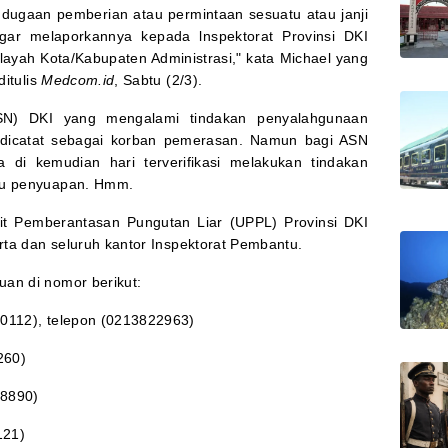
dugaan pemberian atau permintaan sesuatu atau janji
gar melaporkannya kepada lnspektorat Provinsi DKI
layah Kota/Kabupaten Administrasi," kata Michael yang
ditulis
Medcom.id
, Sabtu (2/3).
ASN) DKI yang mengalami tindakan penyalahgunaan
 dicatat sebagai korban pemerasan. Namun bagi ASN
di kemudian hari terverifikasi melakukan tindakan
aku penyuapan. Hmm.
t Pemberantasan Pungutan Liar (UPPL) Provinsi DKI
arta dan seluruh kantor Inspektorat Pembantu.
an di nomor berikut:
00112), telepon (0213822963)
260)
58890)
121)