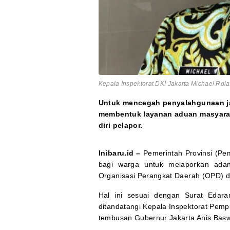
Kepala Inspektorat DKI Jakarta Michael Ro
Untuk mencegah penyalahgunaan j
membentuk layanan aduan masyarak
diri pelapor.
Inibaru.id –
Pemerintah Provinsi (P
bagi warga untuk melaporkan adany
Organisasi Perangkat Daerah (OPD) di
Hal ini sesuai dengan Surat Edar
ditandatangi Kepala Inspektorat Pemp
tembusan Gubernur Jakarta Anis Bas