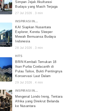
Simpan Jejak Akulturasi
Budaya yang Masih Terjaga
27 Jul 2026
.
3
min
INSPIRASI INDONESIA
KAI Siapkan Nusantara
Explorer, Kereta Sleeper
Mewah Bernuansa Budaya
Indonesia
28 Jul 2026
.
3
min
HITS
BRIN Kembali Temukan 18
Ikan Purba Coelacanth di
Pulau Talise, Bukti Pentingnya
Konservasi Laut Dalam
29 Jul 2026
.
4
min
INSPIRASI INDONESIA
Mengenal Londo Ireng, Tentara
Afrika yang Direkrut Belanda
ke Nusantara