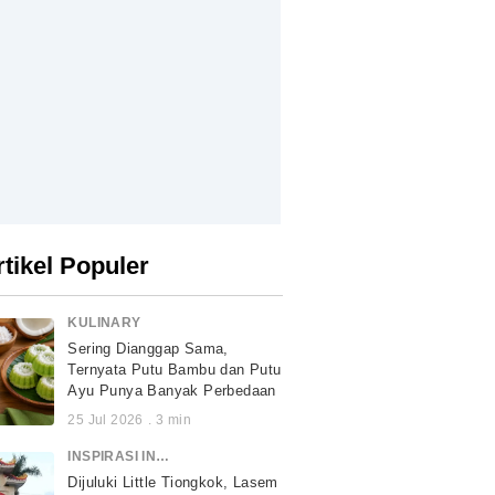
rtikel Populer
KULINARY
Sering Dianggap Sama,
Ternyata Putu Bambu dan Putu
Ayu Punya Banyak Perbedaan
25 Jul 2026
.
3
min
INSPIRASI INDONESIA
Dijuluki Little Tiongkok, Lasem