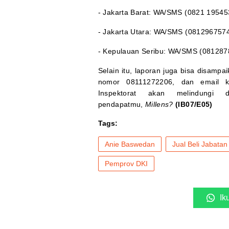
- Jakarta Barat: WA/SMS (0821 19545
- Jakarta Utara: WA/SMS (081296757
- Kepulauan Seribu: WA/SMS (081287
Selain itu, laporan juga bisa disampa
nomor 08111272206, dan email
Inspektorat akan melindungi 
pendapatmu,
Millens?
(IB07/E05)
Tags:
Anie Baswedan
Jual Beli Jabatan
Pemprov DKI
Ik