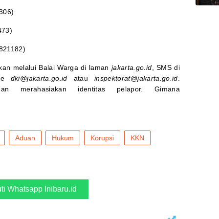
306)
473)
821182)
ikan melalui Balai Warga di laman
jakarta.go.id
, SMS di
 ke
dki@jakarta.go.id
atau
inspektorat@jakarta.go.id
.
dan merahasiakan identitas pelapor. Gimana
Aduan
Hukum
Korupsi
KKN
uti Whatsapp Inibaru.id