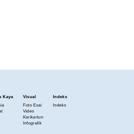
a Kaya
Visual
Indeks
sia
Foto Esai
Indeks
al
Video
Karikartun
Infografik