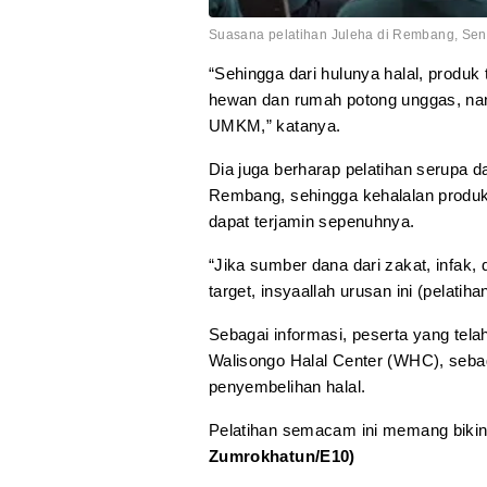
Suasana pelatihan Juleha di Rembang, Sen
“Sehingga dari hulunya halal, produ
hewan dan rumah potong unggas, nan
UMKM,” katanya.
Dia juga berharap pelatihan serupa 
Rembang, sehingga kehalalan produk
dapat terjamin sepenuhnya.
“Jika sumber dana dari zakat, infa
target, insyaallah urusan ini (pelati
Sebagai informasi, peserta yang telah
Walisongo Halal Center (WHC), seba
penyembelihan halal.
Pelatihan semacam ini memang biki
Zumrokhatun/E10)