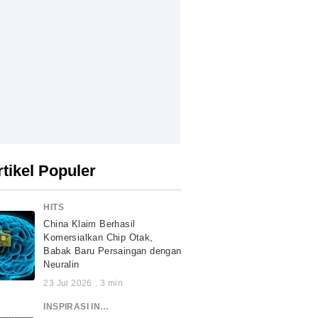
rtikel Populer
HITS
China Klaim Berhasil
Komersialkan Chip Otak,
Babak Baru Persaingan dengan
Neuralin
23 Jul 2026
.
3
min
INSPIRASI INDONESIA