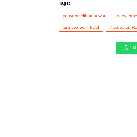
Tags:
penyembelihan hewan
penyembel
juru sembelih halal
Kabupaten R
Ik