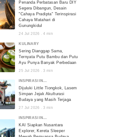
Penanda Perbatasan Baru DIY
Segera Dibangun, Desain
"Cahaya Pradipta" Terinspirasi
Cahaya Matahari di
Gunungkidul
24 Jul 2026
.
4
min
KULINARY
Sering Dianggap Sama,
Ternyata Putu Bambu dan Putu
Ayu Punya Banyak Perbedaan
25 Jul 2026
.
3
min
INSPIRASI INDONESIA
Dijuluki Little Tiongkok, Lasem
Simpan Jejak Akulturasi
Budaya yang Masih Terjaga
27 Jul 2026
.
3
min
INSPIRASI INDONESIA
KAI Siapkan Nusantara
Explorer, Kereta Sleeper
Mewah Bernuansa Budaya