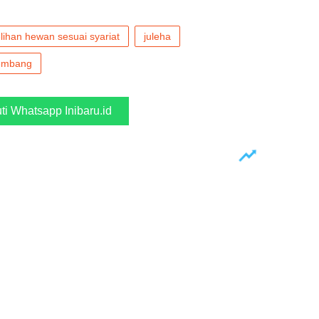
ihan hewan sesuai syariat
juleha
embang
uti Whatsapp Inibaru.id