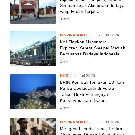
Simpan Jejak Akulturasi Budaya
yang Masih Terjaga
3
min
INSPIRASI INDONESIA
.
28 Jul 2026
KAI Siapkan Nusantara
Explorer, Kereta Sleeper Mewah
Bernuansa Budaya Indonesia
3
min
HITS
.
29 Jul 2026
BRIN Kembali Temukan 18 Ikan
Purba Coelacanth di Pulau
Talise, Bukti Pentingnya
Konservasi Laut Dalam
4
min
INSPIRASI INDONESIA
.
30 Jul 2026
Mengenal Londo Ireng, Tentara
Afrika yang Direkrut Belanda ke