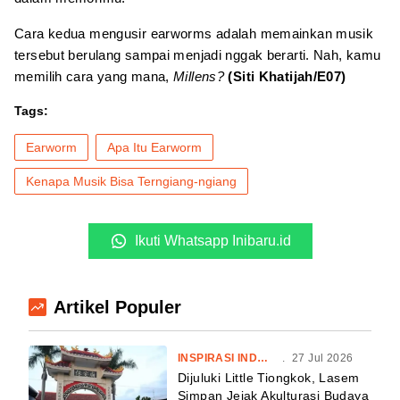
Cara kedua mengusir earworms adalah memainkan musik
tersebut berulang sampai menjadi nggak berarti. Nah, kamu
memilih cara yang mana,
Millens?
(Siti Khatijah/E07)
Tags:
Earworm
Apa Itu Earworm
Kenapa Musik Bisa Terngiang-ngiang
Ikuti Whatsapp Inibaru.id
Artikel Populer
INSPIRASI INDONESIA
.
27 Jul 2026
Dijuluki Little Tiongkok, Lasem
Simpan Jejak Akulturasi Budaya