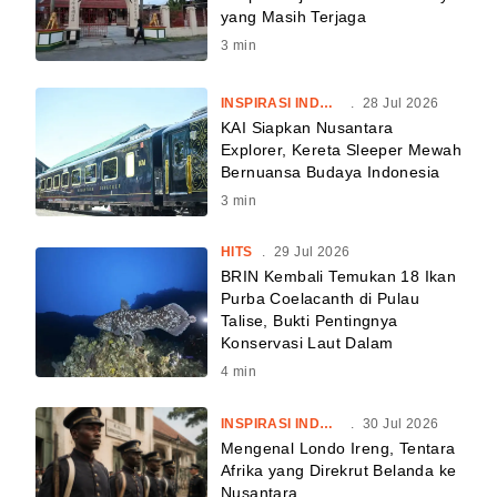
yang Masih Terjaga
3
min
INSPIRASI INDONESIA
.
28 Jul 2026
KAI Siapkan Nusantara
Explorer, Kereta Sleeper Mewah
Bernuansa Budaya Indonesia
3
min
HITS
.
29 Jul 2026
BRIN Kembali Temukan 18 Ikan
Purba Coelacanth di Pulau
Talise, Bukti Pentingnya
Konservasi Laut Dalam
4
min
INSPIRASI INDONESIA
.
30 Jul 2026
Mengenal Londo Ireng, Tentara
Afrika yang Direkrut Belanda ke
Nusantara