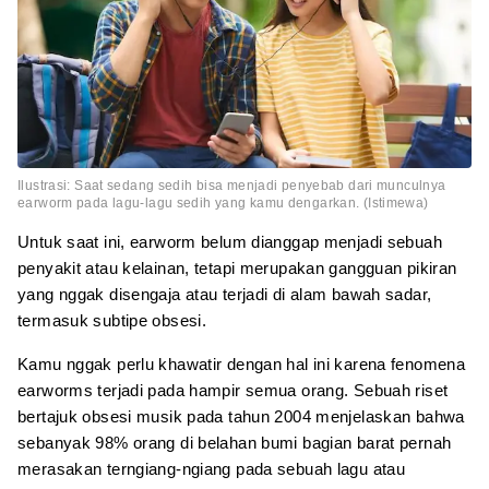
Ilustrasi: Saat sedang sedih bisa menjadi penyebab dari munculnya
earworm pada lagu-lagu sedih yang kamu dengarkan. (Istimewa)
Untuk saat ini, earworm belum dianggap menjadi sebuah
penyakit atau kelainan, tetapi merupakan gangguan pikiran
yang nggak disengaja atau terjadi di alam bawah sadar,
termasuk subtipe obsesi.
Kamu nggak perlu khawatir dengan hal ini karena fenomena
earworms terjadi pada hampir semua orang. Sebuah riset
bertajuk obsesi musik pada tahun 2004 menjelaskan bahwa
sebanyak 98% orang di belahan bumi bagian barat pernah
merasakan terngiang-ngiang pada sebuah lagu atau