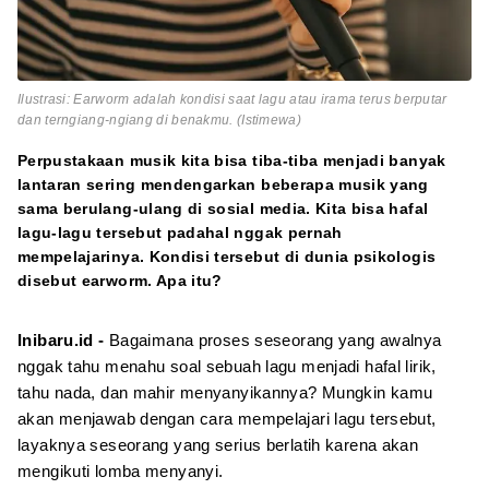
Ilustrasi: Earworm adalah kondisi saat lagu atau irama terus berputar
dan terngiang-ngiang di benakmu. (Istimewa)
Perpustakaan musik kita bisa tiba-tiba menjadi banyak
lantaran sering mendengarkan beberapa musik yang
sama berulang-ulang di sosial media. Kita bisa hafal
lagu-lagu tersebut padahal nggak pernah
mempelajarinya. Kondisi tersebut di dunia psikologis
disebut earworm. Apa itu?
Inibaru.id -
Bagaimana proses seseorang yang awalnya
nggak tahu menahu soal sebuah lagu menjadi hafal lirik,
tahu nada, dan mahir menyanyikannya? Mungkin kamu
akan menjawab dengan cara mempelajari lagu tersebut,
layaknya seseorang yang serius berlatih karena akan
mengikuti lomba menyanyi.