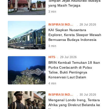
Simpan Jejak Akulturasi Budaya
yang Masih Terjaga
3
min
INSPIRASI INDONESIA
.
28 Jul 2026
KAI Siapkan Nusantara
Explorer, Kereta Sleeper Mewah
Bernuansa Budaya Indonesia
3
min
HITS
.
29 Jul 2026
BRIN Kembali Temukan 18 Ikan
Purba Coelacanth di Pulau
Talise, Bukti Pentingnya
Konservasi Laut Dalam
4
min
INSPIRASI INDONESIA
.
30 Jul 2026
Mengenal Londo Ireng, Tentara
Afrika yang Direkrut Belanda ke