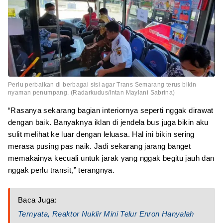
Perlu perbaikan di berbagai sisi agar Trans Semarang terus bikin
nyaman penumpang. (Radarkudus/Intan Maylani Sabrina)
“Rasanya sekarang bagian interiornya seperti nggak dirawat
dengan baik. Banyaknya iklan di jendela bus juga bikin aku
sulit melihat ke luar dengan leluasa. Hal ini bikin sering
merasa pusing pas naik. Jadi sekarang jarang banget
memakainya kecuali untuk jarak yang nggak begitu jauh dan
nggak perlu transit,” terangnya.
Baca Juga:
Ternyata, Reaktor Nuklir Mini Telur Enron Hanyalah