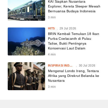
KAI Siapkan Nusantara
Explorer, Kereta Sleeper Mewah
Bernuansa Budaya Indonesia
3
min
HITS
.
29 Jul 2026
BRIN Kembali Temukan 18 Ikan
Purba Coelacanth di Pulau
Talise, Bukti Pentingnya
Konservasi Laut Dalam
4
min
INSPIRASI INDONESIA
.
30 Jul 2026
Mengenal Londo Ireng, Tentara
Afrika yang Direkrut Belanda ke
Nusantara
3
min