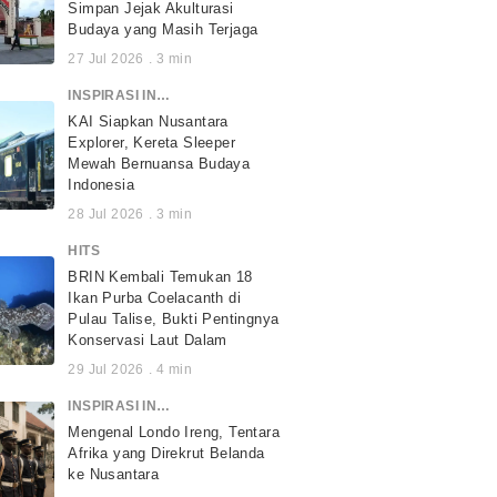
Simpan Jejak Akulturasi
Budaya yang Masih Terjaga
27 Jul 2026
.
3
min
INSPIRASI INDONESIA
KAI Siapkan Nusantara
Explorer, Kereta Sleeper
Mewah Bernuansa Budaya
Indonesia
28 Jul 2026
.
3
min
HITS
BRIN Kembali Temukan 18
Ikan Purba Coelacanth di
Pulau Talise, Bukti Pentingnya
Konservasi Laut Dalam
29 Jul 2026
.
4
min
INSPIRASI INDONESIA
Mengenal Londo Ireng, Tentara
Afrika yang Direkrut Belanda
ke Nusantara