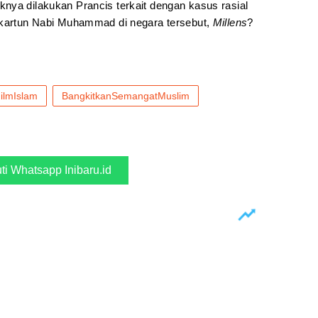
nya dilakukan Prancis terkait dengan kasus rasial
 kartun Nabi Muhammad di negara tersebut,
Millens
?
ilmIslam
BangkitkanSemangatMuslim
uti Whatsapp Inibaru.id