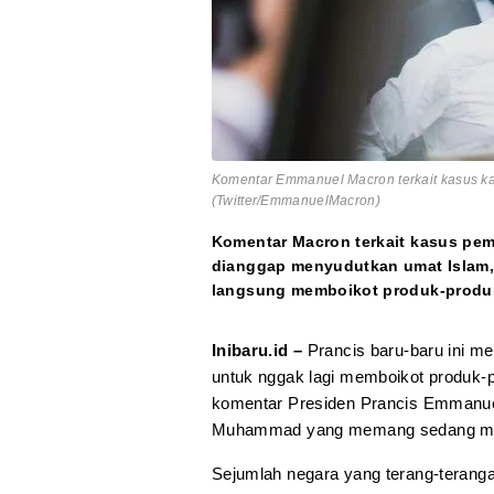
Komentar Emmanuel Macron terkait kasus k
(Twitter/EmmanuelMacron)
Komentar Macron terkait kasus pe
dianggap menyudutkan umat Islam,
langsung memboikot produk-produk 
Inibaru.id –
Prancis baru-baru ini m
untuk nggak lagi memboikot produk-
komentar Presiden Prancis Emmanuel
Muhammad yang memang sedang menyi
Sejumlah negara yang terang-teranga