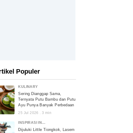
rtikel Populer
KULINARY
Sering Dianggap Sama,
Ternyata Putu Bambu dan Putu
Ayu Punya Banyak Perbedaan
25 Jul 2026
.
3
min
INSPIRASI INDONESIA
Dijuluki Little Tiongkok, Lasem