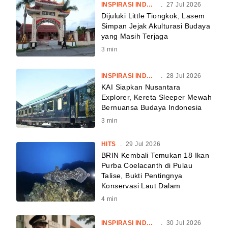
INSPIRASI INDONESIA
.
27 Jul 2026
Dijuluki Little Tiongkok, Lasem
Simpan Jejak Akulturasi Budaya
yang Masih Terjaga
3
min
INSPIRASI INDONESIA
.
28 Jul 2026
KAI Siapkan Nusantara
Explorer, Kereta Sleeper Mewah
Bernuansa Budaya Indonesia
3
min
HITS
.
29 Jul 2026
BRIN Kembali Temukan 18 Ikan
Purba Coelacanth di Pulau
Talise, Bukti Pentingnya
Konservasi Laut Dalam
4
min
INSPIRASI INDONESIA
.
30 Jul 2026