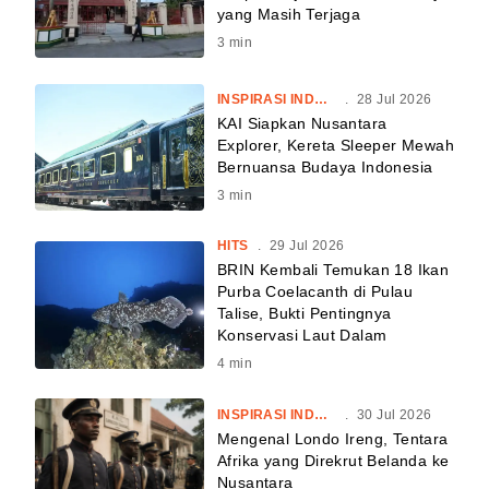
yang Masih Terjaga
3
min
INSPIRASI INDONESIA
.
28 Jul 2026
KAI Siapkan Nusantara
Explorer, Kereta Sleeper Mewah
Bernuansa Budaya Indonesia
3
min
HITS
.
29 Jul 2026
BRIN Kembali Temukan 18 Ikan
Purba Coelacanth di Pulau
Talise, Bukti Pentingnya
Konservasi Laut Dalam
4
min
INSPIRASI INDONESIA
.
30 Jul 2026
Mengenal Londo Ireng, Tentara
Afrika yang Direkrut Belanda ke
Nusantara