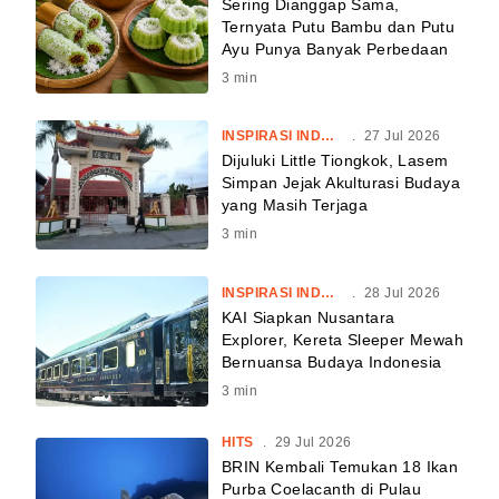
Sering Dianggap Sama,
Ternyata Putu Bambu dan Putu
Ayu Punya Banyak Perbedaan
3
min
INSPIRASI INDONESIA
.
27 Jul 2026
Dijuluki Little Tiongkok, Lasem
Simpan Jejak Akulturasi Budaya
yang Masih Terjaga
3
min
INSPIRASI INDONESIA
.
28 Jul 2026
KAI Siapkan Nusantara
Explorer, Kereta Sleeper Mewah
Bernuansa Budaya Indonesia
3
min
HITS
.
29 Jul 2026
BRIN Kembali Temukan 18 Ikan
Purba Coelacanth di Pulau