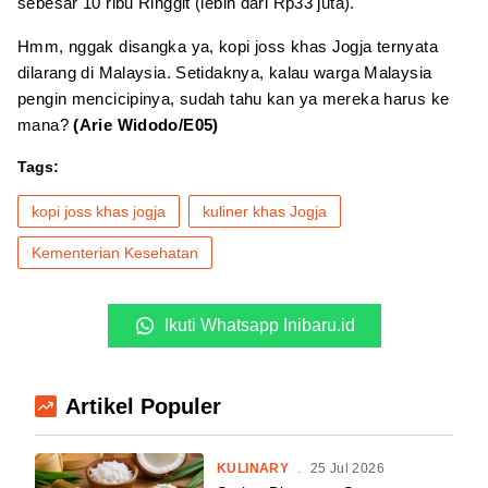
sebesar 10 ribu Ringgit (lebih dari Rp33 juta).
Hmm, nggak disangka ya, kopi joss khas Jogja ternyata
dilarang di Malaysia. Setidaknya, kalau warga Malaysia
pengin mencicipinya, sudah tahu kan ya mereka harus ke
mana?
(Arie Widodo/E05)
Tags:
kopi joss khas jogja
kuliner khas Jogja
Kementerian Kesehatan
Ikuti Whatsapp Inibaru.id
Artikel Populer
KULINARY
.
25 Jul 2026