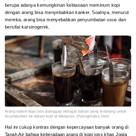
berupa adanya kemungkinan kebiasaan meminum kopi
dengan arang bisa menyebabkan kanker. Soalnya, menurut
mereka, arang bisa menyebabkan penyumbatan usus dan
bersifat karsinogenik.
Arang dalam kopi joss dianggap sebagai bahan yang terlarang untuk
dicampurkan ke dalam kopi di Malaysia. (Palingmales.com)
Hal ini cukup kontras dengan kepercayaan banyak orang di
Tanah Air bahwa keberadaan arang di kopi joss khas Jogja