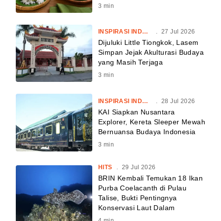
3
min
INSPIRASI INDONESIA
.
27 Jul 2026
Dijuluki Little Tiongkok, Lasem
Simpan Jejak Akulturasi Budaya
yang Masih Terjaga
3
min
INSPIRASI INDONESIA
.
28 Jul 2026
KAI Siapkan Nusantara
Explorer, Kereta Sleeper Mewah
Bernuansa Budaya Indonesia
3
min
HITS
.
29 Jul 2026
BRIN Kembali Temukan 18 Ikan
Purba Coelacanth di Pulau
Talise, Bukti Pentingnya
Konservasi Laut Dalam
4
min