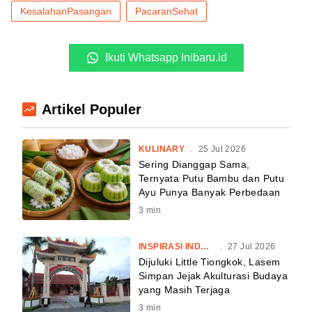
KesalahanPasangan
PacaranSehat
Ikuti Whatsapp Inibaru.id
Artikel Populer
KULINARY
.
25 Jul 2026
Sering Dianggap Sama,
Ternyata Putu Bambu dan Putu
Ayu Punya Banyak Perbedaan
3
min
INSPIRASI INDONESIA
.
27 Jul 2026
Dijuluki Little Tiongkok, Lasem
Simpan Jejak Akulturasi Budaya
yang Masih Terjaga
3
min