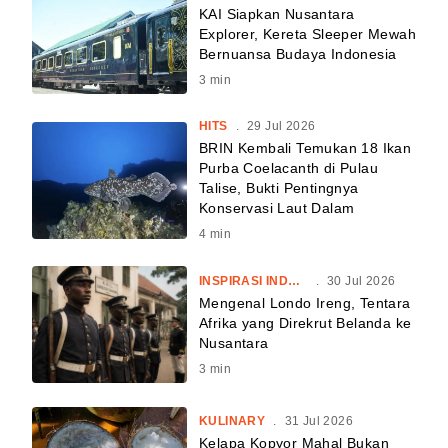
KAI Siapkan Nusantara
Explorer, Kereta Sleeper Mewah
Bernuansa Budaya Indonesia
3
min
HITS
.
29 Jul 2026
BRIN Kembali Temukan 18 Ikan
Purba Coelacanth di Pulau
Talise, Bukti Pentingnya
Konservasi Laut Dalam
4
min
INSPIRASI INDONESIA
.
30 Jul 2026
Mengenal Londo Ireng, Tentara
Afrika yang Direkrut Belanda ke
Nusantara
3
min
KULINARY
.
31 Jul 2026
Kelapa Kopyor Mahal Bukan