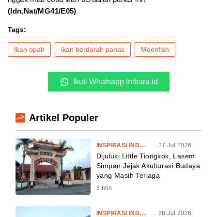
(Idn,Nat/MG41/E05)
Tags:
Ikan opah
ikan berdarah panas
Moonfish
Ikuti Whatsapp Inibaru.id
Artikel Populer
INSPIRASI INDONESIA
.
27 Jul 2026
Dijuluki Little Tiongkok, Lasem
Simpan Jejak Akulturasi Budaya
yang Masih Terjaga
3
min
INSPIRASI INDONESIA
.
28 Jul 2026