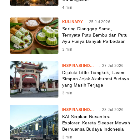
4
min
KULINARY
.
25 Jul 2026
Sering Dianggap Sama,
Ternyata Putu Bambu dan Putu
Ayu Punya Banyak Perbedaan
3
min
INSPIRASI INDONESIA
.
27 Jul 2026
Dijuluki Little Tiongkok, Lasem
Simpan Jejak Akulturasi Budaya
yang Masih Terjaga
3
min
INSPIRASI INDONESIA
.
28 Jul 2026
KAI Siapkan Nusantara
Explorer, Kereta Sleeper Mewah
Bernuansa Budaya Indonesia
3
min