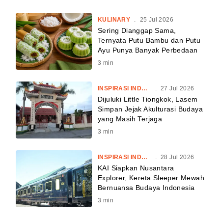
KULINARY
.
25 Jul 2026
Sering Dianggap Sama,
Ternyata Putu Bambu dan Putu
Ayu Punya Banyak Perbedaan
3
min
INSPIRASI INDONESIA
.
27 Jul 2026
Dijuluki Little Tiongkok, Lasem
Simpan Jejak Akulturasi Budaya
yang Masih Terjaga
3
min
INSPIRASI INDONESIA
.
28 Jul 2026
KAI Siapkan Nusantara
Explorer, Kereta Sleeper Mewah
Bernuansa Budaya Indonesia
3
min