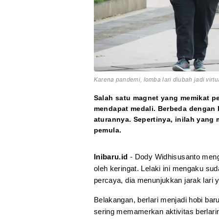
Karena pandemi, lomba lari diubah jadi virtua
Salah satu magnet yang memikat pe
mendapat medali. Berbeda dengan lom
aturannya. Sepertinya, inilah yang m
pemula.
Inibaru.id
- Dody Widhisusanto meng
oleh keringat. Lelaki ini mengaku s
percaya, dia menunjukkan jarak lari ya
Belakangan, berlari menjadi hobi bar
sering memamerkan aktivitas berlari