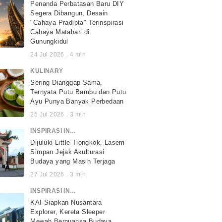
Penanda Perbatasan Baru DIY
Segera Dibangun, Desain
"Cahaya Pradipta" Terinspirasi
Cahaya Matahari di
Gunungkidul
24 Jul 2026
.
4
min
KULINARY
Sering Dianggap Sama,
Ternyata Putu Bambu dan Putu
Ayu Punya Banyak Perbedaan
25 Jul 2026
.
3
min
INSPIRASI INDONESIA
Dijuluki Little Tiongkok, Lasem
Simpan Jejak Akulturasi
Budaya yang Masih Terjaga
27 Jul 2026
.
3
min
INSPIRASI INDONESIA
KAI Siapkan Nusantara
Explorer, Kereta Sleeper
Mewah Bernuansa Budaya