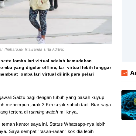
l. (Inibaru.id/ Triawanda Tirta Aditya)
serta lomba lari virtual adalah kemudahan
ba yang digelar offline, lari virtual lebih longgar
A
embuat lomba lari virtual dilirik para pelari
awali Sabtu pagi dengan tubuh yang basah kuyup
udah menempuh jarak 3 Km sejak subuh tadi. Biar saya
ng tertera di r
unning watch
miliknya.
u teman kantor saya ini. Status Whatsapp-nya lebih
nya. Saya sempat "rasan-rasan" kok dia lebih