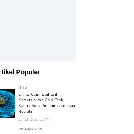
rtikel Populer
HITS
China Klaim Berhasil
Komersialkan Chip Otak,
Babak Baru Persaingan dengan
Neuralin
23 Jul 2026
.
3
min
INSPIRASI INDONESIA