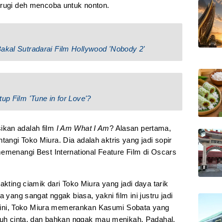
 rugi deh mencoba untuk nonton.
akal Sutradarai Film Hollywood 'Nobody 2'
up Film 'Tune in for Love'?
ikan adalah film
I Am What I Am
? Alasan pertama,
bintangi Toko Miura. Dia adalah aktris yang jadi sopir
memenangi Best International Feature Film di Oscars
akting ciamik dari Toko Miura yang jadi daya tarik
 yang sangat nggak biasa, yakni film ini justru jadi
lm ini, Toko Miura memerankan Kasumi Sobata yang
atuh cinta, dan bahkan nggak mau menikah. Padahal,