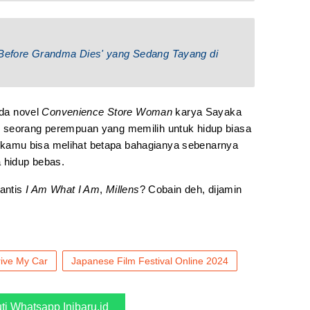
 Before Grandma Dies' yang Sedang Tayang di
ada novel
Convenience Store Woman
karya Sayaka
 seorang perempuan yang memilih untuk hidup biasa
ni, kamu bisa melihat betapa bahagianya sebenarnya
a hidup bebas.
mantis
I Am What I Am
,
Millens
? Cobain deh, dijamin
ive My Car
Japanese Film Festival Online 2024
uti Whatsapp Inibaru.id