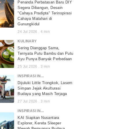
Penanda Perbatasan Baru DIY
Segera Dibangun, Desain
"Cahaya Pradipta" Terinspirasi
Cahaya Matahari di
Gunungkidul
24 Jul 2026
.
4
min
KULINARY
Sering Dianggap Sama,
Ternyata Putu Bambu dan Putu
Ayu Punya Banyak Perbedaan
25 Jul 2026
.
3
min
INSPIRASI INDONESIA
Dijuluki Little Tiongkok, Lasem
Simpan Jejak Akulturasi
Budaya yang Masih Terjaga
27 Jul 2026
.
3
min
INSPIRASI INDONESIA
KAI Siapkan Nusantara
Explorer, Kereta Sleeper
Mewah Bernuansa Budaya