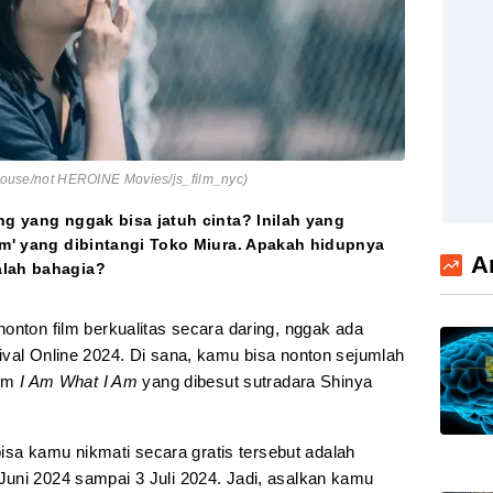
t House/not HEROINE Movies/js_film_nyc)
ng yang nggak bisa jatuh cinta? Inilah yang
 Am' yang dibintangi Toko Miura. Apakah hidupnya
A
alah bahagia?
onton film berkualitas secara daring, nggak ada
ival Online 2024. Di sana, kamu bisa nonton sejumlah
ilm
I Am What I Am
yang dibesut sutradara Shinya
 bisa kamu nikmati secara gratis tersebut adalah
 5 Juni 2024 sampai 3 Juli 2024. Jadi, asalkan kamu