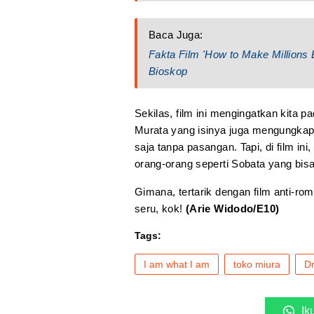
Baca Juga:
Fakta Film 'How to Make Millions
Bioskop
Sekilas, film ini mengingatkan kita p
Murata yang isinya juga mengungkap
saja tanpa pasangan. Tapi, di film i
orang-orang seperti Sobata yang bis
Gimana, tertarik dengan film anti-ro
seru, kok!
(Arie Widodo/E10)
Tags:
I am what I am
toko miura
Dr
Ik