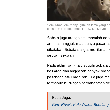
'I Am What I Am' menyuguhkan tema yang be
cinta. (Rabbit House/not HEROINE Movies)
Sobata juga mengalami masalah deng
an, masih nggak mau punya pacar at
dikatakan Sobata sangat menikmati k
sebuah sekolah.
Pada akhirnya, kita disuguhi Sobata
keluarga dan anggapan banyak oran
pasangan atau menikah. Dia juga me
termasuk hubungan persahabatan den
Baca Juga:
Film 'River': Kala Waktu Berulang 