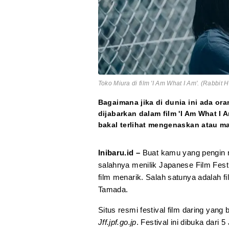
Toko Miura di film 'I Am What I Am'. (Rabbi
Bagaimana jika di dunia ini ada ora
dijabarkan dalam film 'I Am What I
bakal terlihat mengenaskan atau m
Inibaru.id –
Buat kamu yang pengin n
salahnya menilik Japanese Film Fest
film menarik. Salah satunya adalah f
Tamada.
Situs resmi festival film daring yang
Jff.jpf.go.jp
. Festival ini dibuka dari