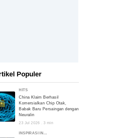
rtikel Populer
HITS
China Klaim Berhasil
Komersialkan Chip Otak,
Babak Baru Persaingan dengan
Neuralin
23 Jul 2026
.
3
min
INSPIRASI INDONESIA