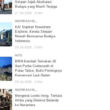
Simpan Jejak Akulturasi
Budaya yang Masih Terjaga
27 Jul 2026
.
3
min
INSPIRASI INDONESIA
KAI Siapkan Nusantara
Explorer, Kereta Sleeper
Mewah Bernuansa Budaya
Indonesia
28 Jul 2026
.
3
min
HITS
BRIN Kembali Temukan 18
Ikan Purba Coelacanth di
Pulau Talise, Bukti Pentingnya
Konservasi Laut Dalam
29 Jul 2026
.
4
min
INSPIRASI INDONESIA
Mengenal Londo Ireng, Tentara
Afrika yang Direkrut Belanda
ke Nusantara