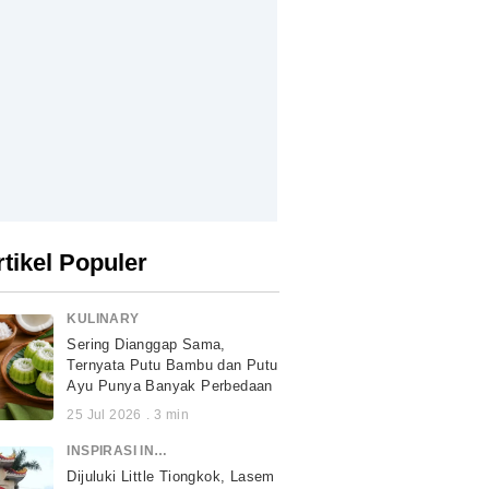
rtikel Populer
KULINARY
Sering Dianggap Sama,
Ternyata Putu Bambu dan Putu
Ayu Punya Banyak Perbedaan
25 Jul 2026
.
3
min
INSPIRASI INDONESIA
Dijuluki Little Tiongkok, Lasem