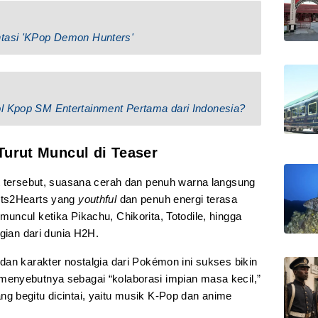
ntasi 'KPop Demon Hunters'
l Kpop SM Entertainment Pertama dari Indonesia?
Turut Muncul di Teaser
t tersebut, suasana cerah dan penuh warna langsung
rts2Hearts yang
youthful
dan penuh energi terasa
ncul ketika Pikachu, Chikorita, Totodile, hingga
agian dari dunia H2H.
an karakter nostalgia dari Pokémon ini sukses bikin
enyebutnya sebagai “kolaborasi impian masa kecil,”
 begitu dicintai, yaitu musik K-Pop dan anime