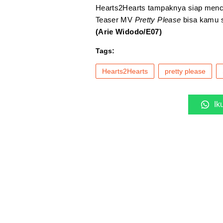
Hearts2Hearts tampaknya siap mencur
Teaser MV
Pretty Please
bisa kamu 
(Arie Widodo/E07)
Tags:
Hearts2Hearts
pretty please
Ik