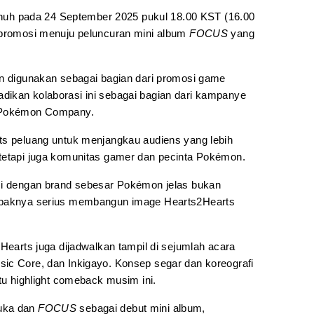
enuh pada 24 September 2025 pukul 18.00 KST (16.00
 promosi menuju peluncuran mini album
FOCUS
yang
an digunakan sebagai bagian dari promosi game
adikan kolaborasi ini sebagai bagian dari kampanye
n Pokémon Company.
ts peluang untuk menjangkau audiens yang lebih
tetapi juga komunitas gamer dan pecinta Pokémon.
asi dengan brand sebesar Pokémon jelas bukan
ampaknya serius membangun image Hearts2Hearts
.
2Hearts juga dijadwalkan tampil di sejumlah acara
ic Core, dan Inkigayo. Konsep segar dan koreografi
atu highlight comeback musim ini.
uka dan
FOCUS
sebagai debut mini album,