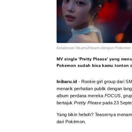
Kolaborasi Hearts2Hearts dengan Pokemon di
MV single 'Pretty Please' yang me
Pokemon sudah bisa kamu tonton
Inibaru.id
- Rookie girl group dari S
menarik perhatian publik dengan lang
album perdana mereka
FOCUS
, gru
bertajuk
Pretty Please
pada 23 Septe
Yang bikin heboh? Teasernya menampi
dari Pokémon.