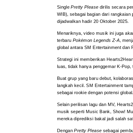
Single
Pretty Please
dirilis secara p
WIB), sebagai bagian dari rangkaian
dijadwalkan hadir 20 Oktober 2025.
Menariknya, video musik ini juga ak
terbaru
Pokémon
Legends Z-A
, menj
global antara SM Entertainment da
Strategi ini memberikan Hearts2Hear
luas, tidak hanya penggemar K-Pop, 
Buat grup yang baru debut, kolabor
langkah kecil. SM Entertainment t
sebagai rookie dengan potensi global
Selain perilisan lagu dan MV, Hearts
musik seperti Music Bank, Show! Mus
mereka diprediksi bakal jadi salah s
Dengan
Pretty Please
sebagai pemb