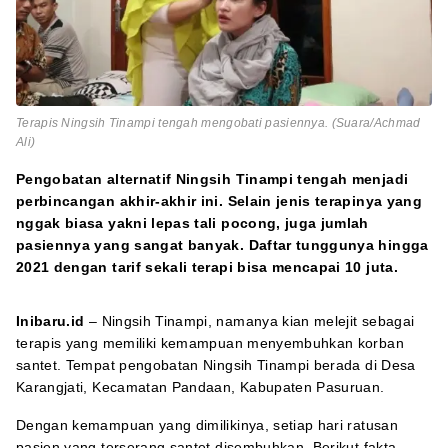
Terapis Ningsih Tinampi tengah mengobati pasiennya. (Suara/Achmad
Ali)
Pengobatan alternatif Ningsih Tinampi tengah menjadi
perbincangan akhir-akhir ini. Selain jenis terapinya yang
nggak biasa yakni lepas tali pocong, juga jumlah
pasiennya yang sangat banyak. Daftar tunggunya hingga
2021 dengan tarif sekali terapi bisa mencapai 10 juta.
Inibaru.id
– Ningsih Tinampi, namanya kian melejit sebagai
terapis yang memiliki kemampuan menyembuhkan korban
santet. Tempat pengobatan Ningsih Tinampi berada di Desa
Karangjati, Kecamatan Pandaan, Kabupaten Pasuruan.
Dengan kemampuan yang dimilikinya, setiap hari ratusan
pasien yang terserang santet disembuhkan. Berikut fakta-