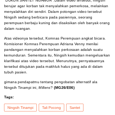
"DUKUN SANTET NGAWUR"
.
Dalam video tersebut, ningsih
berujar agar korban tak menyalahkan pemerkosa, melainkan
menyalahkan diri sendiri. Dalam potongan video tersebut
Ningsih sedang berbicara pada pasiennya, seorang
perempuan berbaju kuning dan disaksikan oleh banyak orang
dalam ruangan.
Atas videonya tersebut, Komnas Perempuan angkat bicara.
Komisioner Komnas Perempuan Adriana Venny menilai
pandangan menyalahkan korban perkosaan adalah suatu
kemunduran. Sementara itu, Ningsih kemudian mengeluarkan
klarifikasi atas video tersebut. Menurutnya, pernyataannya
tersebut ditujukan pada makhluk halus yang ada di dalam
tubuh pasien.
gimana pendapatmu tentang pengobatan alternatif ala
Ningsih Tinampi ini,
Millens
?
(MG26/E06)
Tags:
Ningsih Tinampi
Tali Pocong
Santet