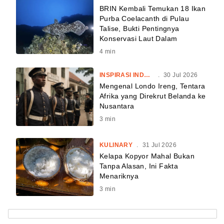
BRIN Kembali Temukan 18 Ikan
Purba Coelacanth di Pulau
Talise, Bukti Pentingnya
Konservasi Laut Dalam
4
min
INSPIRASI INDONESIA
.
30 Jul 2026
Mengenal Londo Ireng, Tentara
Afrika yang Direkrut Belanda ke
Nusantara
3
min
KULINARY
.
31 Jul 2026
Kelapa Kopyor Mahal Bukan
Tanpa Alasan, Ini Fakta
Menariknya
3
min