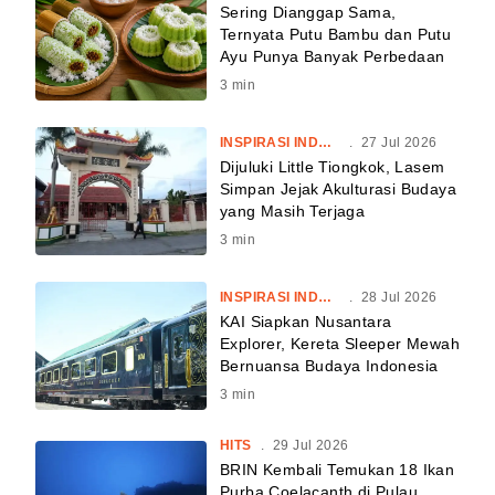
Sering Dianggap Sama,
Ternyata Putu Bambu dan Putu
Ayu Punya Banyak Perbedaan
3
min
INSPIRASI INDONESIA
.
27 Jul 2026
Dijuluki Little Tiongkok, Lasem
Simpan Jejak Akulturasi Budaya
yang Masih Terjaga
3
min
INSPIRASI INDONESIA
.
28 Jul 2026
KAI Siapkan Nusantara
Explorer, Kereta Sleeper Mewah
Bernuansa Budaya Indonesia
3
min
HITS
.
29 Jul 2026
BRIN Kembali Temukan 18 Ikan
Purba Coelacanth di Pulau