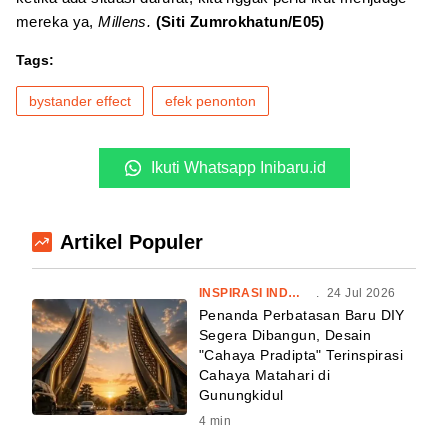
mereka ya,
Millens.
(Siti Zumrokhatun/E05)
Tags:
bystander effect
efek penonton
Ikuti Whatsapp Inibaru.id
Artikel Populer
INSPIRASI INDONESIA
.
24 Jul 2026
Penanda Perbatasan Baru DIY
Segera Dibangun, Desain
"Cahaya Pradipta" Terinspirasi
Cahaya Matahari di
Gunungkidul
4
min