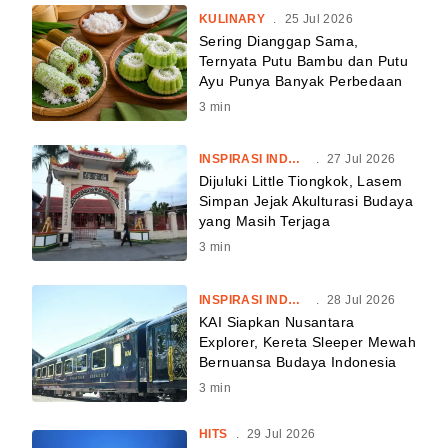
KULINARY
.
25 Jul 2026
Sering Dianggap Sama,
Ternyata Putu Bambu dan Putu
Ayu Punya Banyak Perbedaan
3
min
INSPIRASI INDONESIA
.
27 Jul 2026
Dijuluki Little Tiongkok, Lasem
Simpan Jejak Akulturasi Budaya
yang Masih Terjaga
3
min
INSPIRASI INDONESIA
.
28 Jul 2026
KAI Siapkan Nusantara
Explorer, Kereta Sleeper Mewah
Bernuansa Budaya Indonesia
3
min
HITS
.
29 Jul 2026