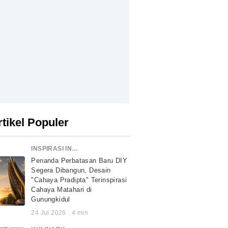
rtikel Populer
INSPIRASI INDONESIA
Penanda Perbatasan Baru DIY
Segera Dibangun, Desain
"Cahaya Pradipta" Terinspirasi
Cahaya Matahari di
Gunungkidul
24 Jul 2026
.
4
min