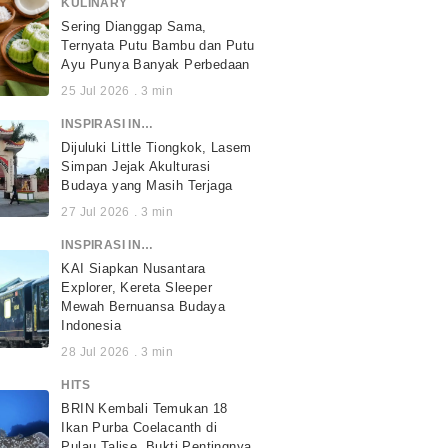
KULINARY
Sering Dianggap Sama,
Ternyata Putu Bambu dan Putu
Ayu Punya Banyak Perbedaan
25 Jul 2026
.
3
min
INSPIRASI INDONESIA
Dijuluki Little Tiongkok, Lasem
Simpan Jejak Akulturasi
Budaya yang Masih Terjaga
27 Jul 2026
.
3
min
INSPIRASI INDONESIA
KAI Siapkan Nusantara
Explorer, Kereta Sleeper
Mewah Bernuansa Budaya
Indonesia
28 Jul 2026
.
3
min
HITS
BRIN Kembali Temukan 18
Ikan Purba Coelacanth di
Pulau Talise, Bukti Pentingnya