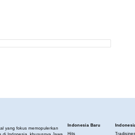
Indonesia Baru
Indonesi
ital yang fokus memopulerkan
Hits
Tradisine
re di Indonesia, khususnya Jawa