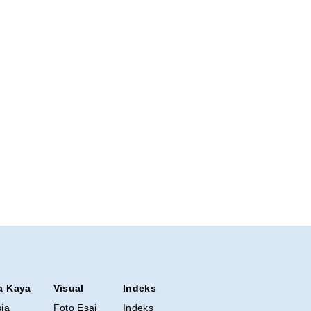
a Kaya
Visual
Indeks
sia
Foto Esai
Indeks