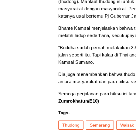
(thudong). Manfaat thudong ini untu
masyarakat dengan masyarakat. Peme
katanya usai bertemu Pj Gubernur Ja
Bhante Kamsai menjelaskan bahwa thu
melatih hidup sederhana, secukupnya
“Buddha sudah pernah melakukan 2.56
jalan seperti itu. Tapi kalau di Thai
Kamsai Sumano.
Dia juga menambahkan bahwa thudon
antara masyarakat dan para biksu se
Semoga perjalanan para biksu ini lanc
Zumrokhatun/E10)
Tags:
Thudong
Semarang
Waisak