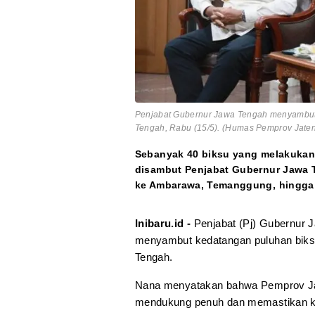
Penjabat Gubernur Jawa Tengah menyambut 
Tengah, Rabu (15/5). (Humas Pemprov Jate
Sebanyak 40 biksu yang melakukan 
disambut Penjabat Gubernur Jawa T
ke Ambarawa, Temanggung, hingga 
Inibaru.id -
Penjabat (Pj) Gubernur 
menyambut kedatangan puluhan biksu
Tengah.
Nana menyatakan bahwa Pemprov Jat
mendukung penuh dan memastikan keb