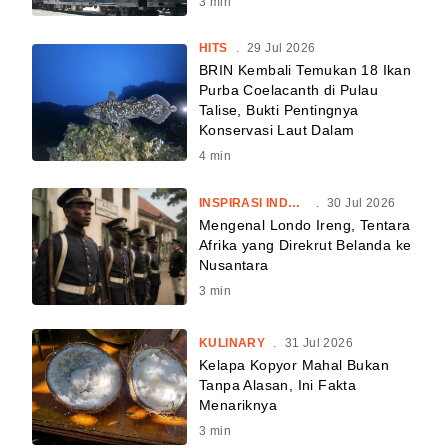
3
min
HITS
.
29 Jul 2026
BRIN Kembali Temukan 18 Ikan
Purba Coelacanth di Pulau
Talise, Bukti Pentingnya
Konservasi Laut Dalam
4
min
INSPIRASI INDONESIA
.
30 Jul 2026
Mengenal Londo Ireng, Tentara
Afrika yang Direkrut Belanda ke
Nusantara
3
min
KULINARY
.
31 Jul 2026
Kelapa Kopyor Mahal Bukan
Tanpa Alasan, Ini Fakta
Menariknya
3
min