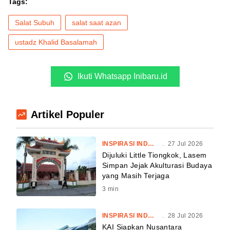
Tags:
Salat Subuh
salat saat azan
ustadz Khalid Basalamah
Ikuti Whatsapp Inibaru.id
Artikel Populer
INSPIRASI INDONESIA
.
27 Jul 2026
Dijuluki Little Tiongkok, Lasem
Simpan Jejak Akulturasi Budaya
yang Masih Terjaga
3
min
INSPIRASI INDONESIA
.
28 Jul 2026
KAI Siapkan Nusantara