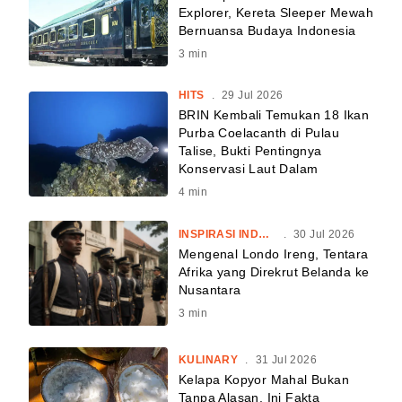
Explorer, Kereta Sleeper Mewah
Bernuansa Budaya Indonesia
3
min
HITS
.
29 Jul 2026
BRIN Kembali Temukan 18 Ikan
Purba Coelacanth di Pulau
Talise, Bukti Pentingnya
Konservasi Laut Dalam
4
min
INSPIRASI INDONESIA
.
30 Jul 2026
Mengenal Londo Ireng, Tentara
Afrika yang Direkrut Belanda ke
Nusantara
3
min
KULINARY
.
31 Jul 2026
Kelapa Kopyor Mahal Bukan
Tanpa Alasan, Ini Fakta