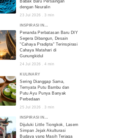
Babak Baru Persaingan
dengan Neuralin
23 Jul 2026
.
3
min
INSPIRASI INDONESIA
Penanda Perbatasan Baru DIY
Segera Dibangun, Desain
"Cahaya Pradipta" Terinspirasi
Cahaya Matahari di
Gunungkidul
24 Jul 2026
.
4
min
KULINARY
Sering Dianggap Sama,
Ternyata Putu Bambu dan
Putu Ayu Punya Banyak
Perbedaan
25 Jul 2026
.
3
min
INSPIRASI INDONESIA
Dijuluki Little Tiongkok, Lasem
Simpan Jejak Akulturasi
Budaya yang Masih Terjaga