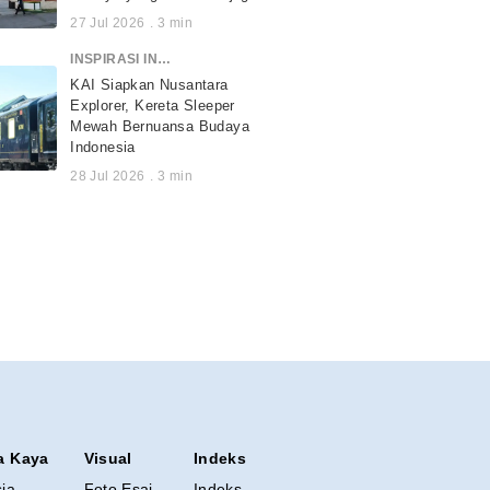
27 Jul 2026
.
3
min
INSPIRASI INDONESIA
KAI Siapkan Nusantara
Explorer, Kereta Sleeper
Mewah Bernuansa Budaya
Indonesia
28 Jul 2026
.
3
min
a Kaya
Visual
Indeks
sia
Foto Esai
Indeks