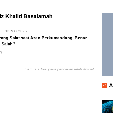
adz Khalid Basalamah
S
.
13 Mar 2025
arang Salat saat Azan Berkumandang, Benar
u Salah?
n
Semua artikel pada pencarian telah dimuat
A