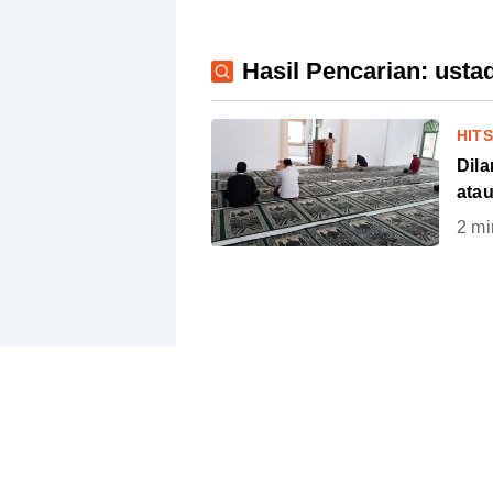
Hasil Pencarian: ust
HIT
Dil
ata
2
mi