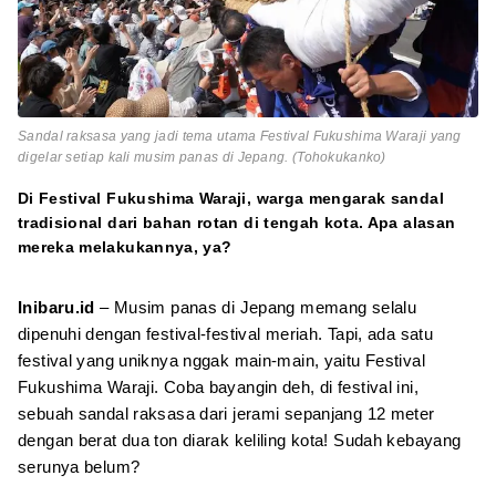
Sandal raksasa yang jadi tema utama Festival Fukushima Waraji yang
digelar setiap kali musim panas di Jepang. (Tohokukanko)
Di Festival Fukushima Waraji, warga mengarak sandal
tradisional dari bahan rotan di tengah kota. Apa alasan
mereka melakukannya, ya?
Inibaru.id
– Musim panas di Jepang memang selalu
dipenuhi dengan festival-festival meriah. Tapi, ada satu
festival yang uniknya nggak main-main, yaitu Festival
Fukushima Waraji. Coba bayangin deh, di festival ini,
sebuah sandal raksasa dari jerami sepanjang 12 meter
dengan berat dua ton diarak keliling kota! Sudah kebayang
serunya belum?