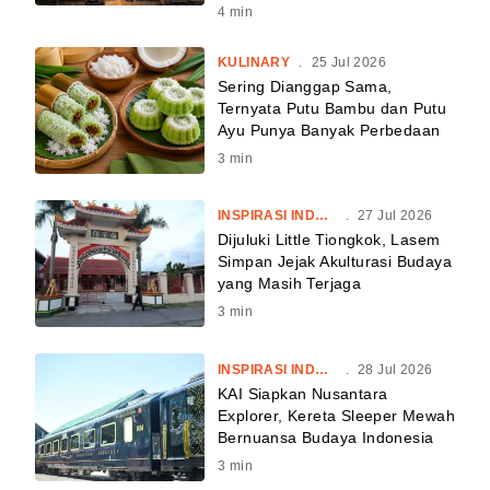
4
min
KULINARY
.
25 Jul 2026
Sering Dianggap Sama,
Ternyata Putu Bambu dan Putu
Ayu Punya Banyak Perbedaan
3
min
INSPIRASI INDONESIA
.
27 Jul 2026
Dijuluki Little Tiongkok, Lasem
Simpan Jejak Akulturasi Budaya
yang Masih Terjaga
3
min
INSPIRASI INDONESIA
.
28 Jul 2026
KAI Siapkan Nusantara
Explorer, Kereta Sleeper Mewah
Bernuansa Budaya Indonesia
3
min