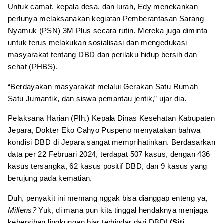
Untuk camat, kepala desa, dan lurah, Edy menekankan
perlunya melaksanakan kegiatan Pemberantasan Sarang
Nyamuk (PSN) 3M Plus secara rutin. Mereka juga diminta
untuk terus melakukan sosialisasi dan mengedukasi
masyarakat tentang DBD dan perilaku hidup bersih dan
sehat (PHBS).
“Berdayakan masyarakat melalui Gerakan Satu Rumah
Satu Jumantik, dan siswa pemantau jentik,” ujar dia.
Pelaksana Harian (Plh.) Kepala Dinas Kesehatan Kabupaten
Jepara, Dokter Eko Cahyo Puspeno menyatakan bahwa
kondisi DBD di Jepara sangat memprihatinkan. Berdasarkan
data per 22 Februari 2024, terdapat 507 kasus, dengan 436
kasus tersangka, 62 kasus positif DBD, dan 9 kasus yang
berujung pada kematian.
Duh, penyakit ini memang nggak bisa dianggap enteng ya,
Millens?
Yuk, di mana pun kita tinggal hendaknya menjaga
kebersihan lingkungan biar terhindar dari DBD!
(Siti