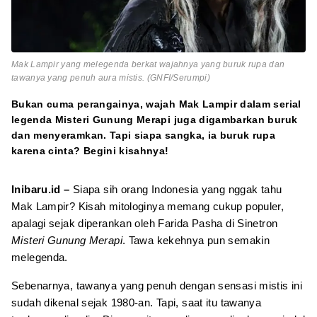
Mak Lampir yang melegenda berkat wajahnya yang buruk rupa dan
tawanya yang penuh aura mistis. (GNFI/Serumpi)
Bukan cuma perangainya, wajah Mak Lampir dalam serial
legenda Misteri Gunung Merapi juga digambarkan buruk
dan menyeramkan. Tapi siapa sangka, ia buruk rupa
karena cinta? Begini kisahnya!
Inibaru.id –
Siapa sih orang Indonesia yang nggak tahu
Mak Lampir? Kisah mitologinya memang cukup populer,
apalagi sejak diperankan oleh Farida Pasha di Sinetron
Misteri Gunung Merapi
. Tawa kekehnya pun semakin
melegenda.
Sebenarnya, tawanya yang penuh dengan sensasi mistis ini
sudah dikenal sejak 1980-an. Tapi, saat itu tawanya