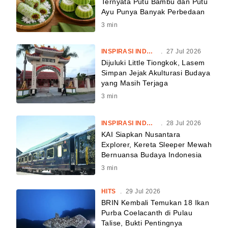
Ternyata Putu Bambu dan Putu
Ayu Punya Banyak Perbedaan
3
min
INSPIRASI INDONESIA
.
27 Jul 2026
Dijuluki Little Tiongkok, Lasem
Simpan Jejak Akulturasi Budaya
yang Masih Terjaga
3
min
INSPIRASI INDONESIA
.
28 Jul 2026
KAI Siapkan Nusantara
Explorer, Kereta Sleeper Mewah
Bernuansa Budaya Indonesia
3
min
HITS
.
29 Jul 2026
BRIN Kembali Temukan 18 Ikan
Purba Coelacanth di Pulau
Talise, Bukti Pentingnya