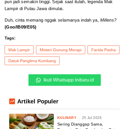
pun jadi semakin tinggi. Sejak saat itulah, legenda Mak
Lampir di Pulau Jawa dimulai.
Duh, cinta memang nggak selamanya indah ya,
Millens?
(Goo/IB09/E05)
Tags:
Mak Lampir
Misteri Gunung Merapi
Farida Pasha
Datuk Panglima Kumbang
Ikuti Whatsapp Inibaru.id
Artikel Populer
KULINARY
.
25 Jul 2026
Sering Dianggap Sama,