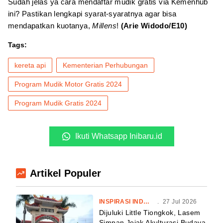
Sudah jelas ya cara mendaftar mudik gratis via Kemenhub
ini? Pastikan lengkapi syarat-syaratnya agar bisa
mendapatkan kuotanya,
Millens
!
(Arie Widodo/E10)
Tags:
kereta api
Kementerian Perhubungan
Program Mudik Motor Gratis 2024
Program Mudik Gratis 2024
Ikuti Whatsapp Inibaru.id
Artikel Populer
INSPIRASI INDONESIA
.
27 Jul 2026
Dijuluki Little Tiongkok, Lasem
Simpan Jejak Akulturasi Budaya