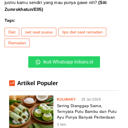
justru kamu sendiri yang mau punya gawe nih?
(Siti
Zumrokhatun/E05)
Tags:
Diet
siet saat puasa
tips diet saat ramadan
Ramadan
Ikuti Whatsapp Inibaru.id
Artikel Populer
KULINARY
.
25 Jul 2026
Sering Dianggap Sama,
Ternyata Putu Bambu dan Putu
Ayu Punya Banyak Perbedaan
3
min