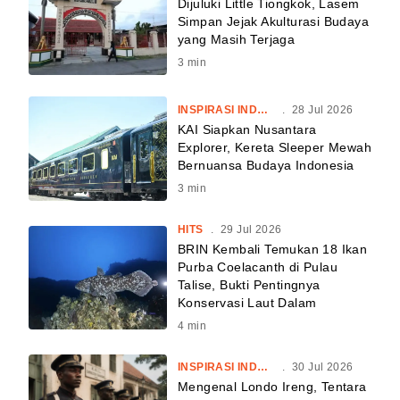
Dijuluki Little Tiongkok, Lasem
Simpan Jejak Akulturasi Budaya
yang Masih Terjaga
3
min
INSPIRASI INDONESIA
.
28 Jul 2026
KAI Siapkan Nusantara
Explorer, Kereta Sleeper Mewah
Bernuansa Budaya Indonesia
3
min
HITS
.
29 Jul 2026
BRIN Kembali Temukan 18 Ikan
Purba Coelacanth di Pulau
Talise, Bukti Pentingnya
Konservasi Laut Dalam
4
min
INSPIRASI INDONESIA
.
30 Jul 2026
Mengenal Londo Ireng, Tentara